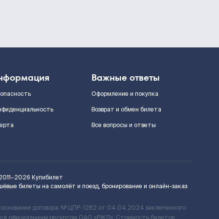
нформация
Важные ответы
зопасность
Оформление и покупка
нфиденциальность
Возврат и обмен билета
ерта
Все вопросы и ответы
2011–2026
Купибилет
шёвые билеты на самолёт и поезд, бронирование и онлайн-заказ
 основании договора № ЦПР-1282 от 04.04.2024 заключенного
ется официальным ресурсом ОАО «РЖД». Стоимость билетов