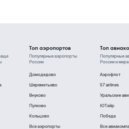
Топ аэропортов
Топ авиак
чаще
Популярные аэропорты
Популярные а
ы
России
России и мира
Домодедово
Аэрофлот
а
Шереметьево
S7 airlines
Внуково
Уральские ав
Пулково
ЮТэйр
Кольцово
Победа
Все аэропорты
Все авиакомп