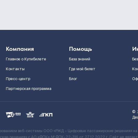
Компания
Помощь
И
Главное о Купибилете
База знаний
Бе
Контакты
Где мой билет
Ко
Пресс-центр
Блог
Оф
Партнерская программа
©
Де
ьзованием веб-системы ООО «РЖД – Цифровые пассажирские решения» на
кие решения» c АО «ФПК» № ФПК-22-316 от 27.12.2022 г. Сайт не явля