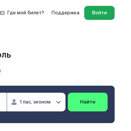
Где мой билет?
Поддержка
Войти
оль
ы
Найти