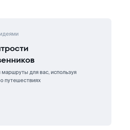
 идеями
итрости
венников
 маршруты для вас, используя
 о путешествиях