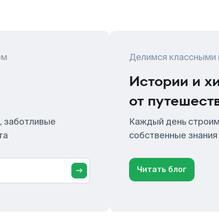
ом
Делимся классными
Истории и х
от путешест
, заботливые
Каждый день строим
та
собственные знания
Читать блог