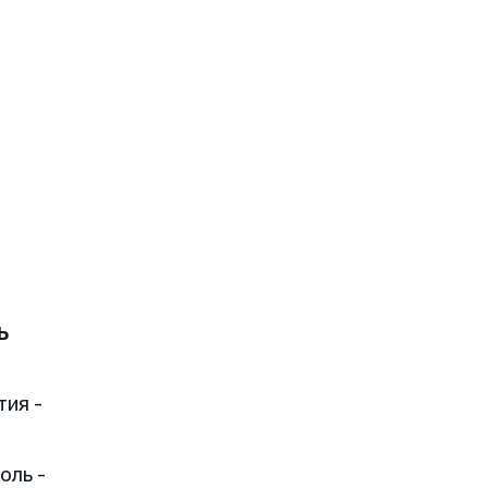
ь
тия -
оль -