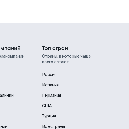
омпаний
Топ стран
виакомпании
Страны, в которые чаще
всего летают
Россия
Испания
иалинии
Германия
США
Турция
ании
Все страны