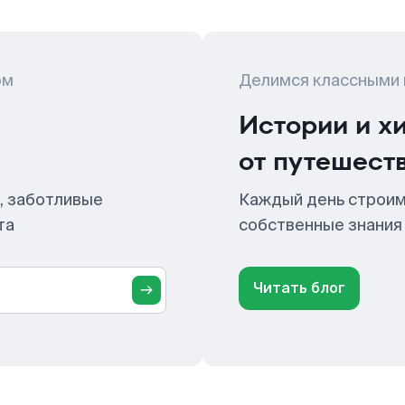
ом
Делимся классными
Истории и х
от путешест
, заботливые
Каждый день строим
та
собственные знания
Читать блог