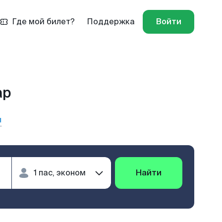
Где мой билет?
Поддержка
Войти
ар
ы
Найти