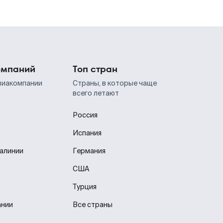
омпаний
Топ стран
виакомпании
Страны, в которые чаще
всего летают
Россия
Испания
иалинии
Германия
США
Турция
ании
Все страны