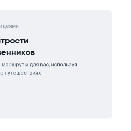
 идеями
итрости
венников
 маршруты для вас, используя
 о путешествиях