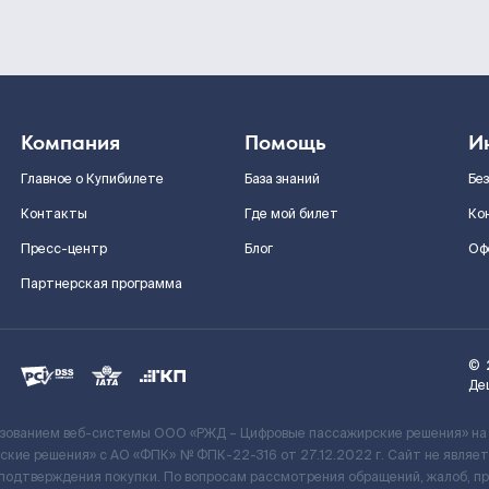
Компания
Помощь
И
Главное о Купибилете
База знаний
Бе
Контакты
Где мой билет
Ко
Пресс-центр
Блог
Оф
Партнерская программа
©
Де
ьзованием веб-системы ООО «РЖД – Цифровые пассажирские решения» на
кие решения» c АО «ФПК» № ФПК-22-316 от 27.12.2022 г. Сайт не явля
 подтверждения покупки. По вопросам рассмотрения обращений, жалоб, п