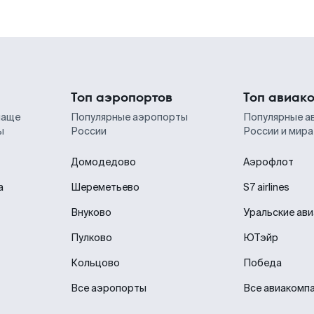
Топ аэропортов
Топ авиак
чаще
Популярные аэропорты
Популярные а
ы
России
России и мира
Домодедово
Аэрофлот
а
Шереметьево
S7 airlines
Внуково
Уральские ав
Пулково
ЮТэйр
Кольцово
Победа
Все аэропорты
Все авиакомп