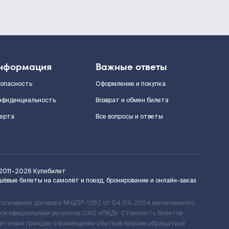
нформация
Важные ответы
зопасность
Оформление и покупка
нфиденциальность
Возврат и обмен билета
ерта
Все вопросы и ответы
2011–2026
Купибилет
шёвые билеты на самолёт и поезд, бронирование и онлайн-заказ
 основании договора № ЦПР-1282 от 04.04.2024 заключенного
ется официальным ресурсом ОАО «РЖД». Стоимость билетов
ретензий граждан о возмещении убытков просим обращаться