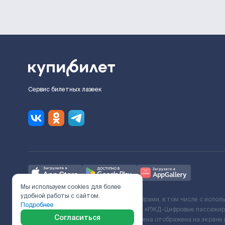
Сервис билетных лазеек
Мы используем cookies для более
удобной работы с сайтом.
Ж/Д билеты предоставляются партнёрами, в том числе с испол
Подробнее
с Поставщиком услуг и Договора ООО «РЖД-Цифровые пассажирс
Согласиться
включает сервисный сбор. Итоговая цена отображена на экране