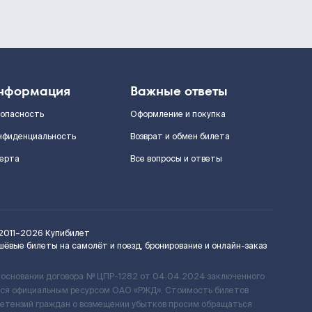
нформация
Важные ответы
зопасность
Оформление и покупка
нфиденциальность
Возврат и обмен билета
ерта
Все вопросы и ответы
2011–2026
Купибилет
шёвые билеты на самолёт и поезд, бронирование и онлайн-заказ
 основании договора № ЦПР-1282 от 04.04.2024 заключенного
ется официальным ресурсом ОАО «РЖД». Стоимость билетов
ретензий граждан о возмещении убытков просим обращаться