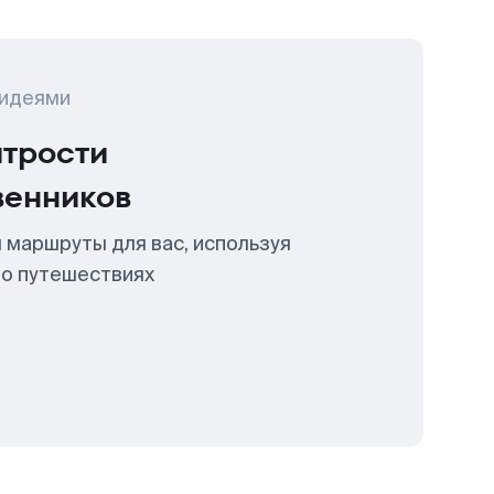
 идеями
итрости
венников
 маршруты для вас, используя
 о путешествиях