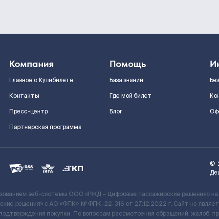
Компания
Помощь
И
Главное о Купибилете
База знаний
Бе
Контакты
Где мой билет
Ко
Пресс-центр
Блог
Оф
Партнерская программа
©
Де
ьзованием веб-системы ООО «РЖД – Цифровые пассажирские решения» на
кие решения» c АО «ФПК» № ФПК-22-316 от 27.12.2022 г. Сайт не явля
 подтверждения покупки. По вопросам рассмотрения обращений, жалоб, п