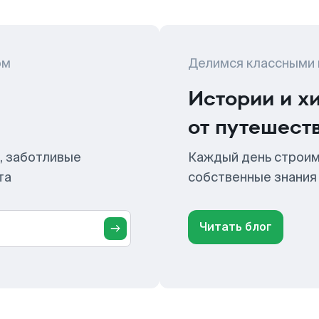
ом
Делимся классными
Истории и х
от путешест
, заботливые
Каждый день строим
та
собственные знания
Читать блог