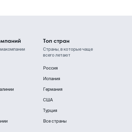
омпаний
Топ стран
виакомпании
Страны, в которые чаще
всего летают
Россия
Испания
иалинии
Германия
США
Турция
ании
Все страны