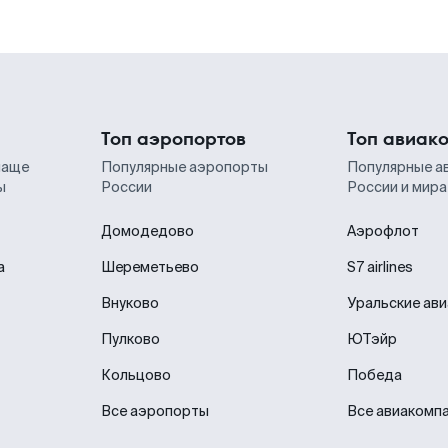
Топ аэропортов
Топ авиак
чаще
Популярные аэропорты
Популярные а
ы
России
России и мира
Домодедово
Аэрофлот
а
Шереметьево
S7 airlines
Внуково
Уральские ав
Пулково
ЮТэйр
Кольцово
Победа
Все аэропорты
Все авиакомп