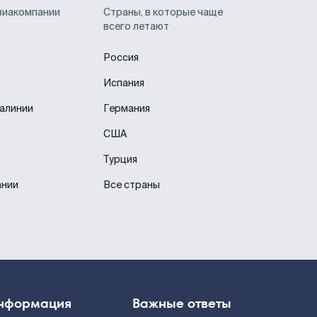
виакомпании
Страны, в которые чаще
всего летают
Россия
Испания
иалинии
Германия
США
Турция
ании
Все страны
нформация
Важные ответы