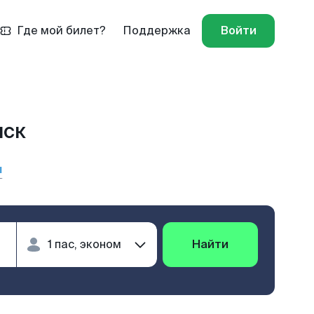
Где мой билет?
Поддержка
Войти
нск
ы
Найти