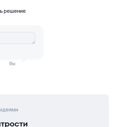
ть решение
Вы
 идеями
итрости