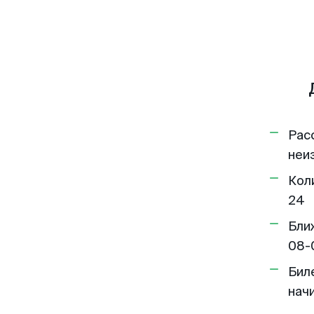
Рас
неи
Кол
24
Бли
08-
Бил
нач