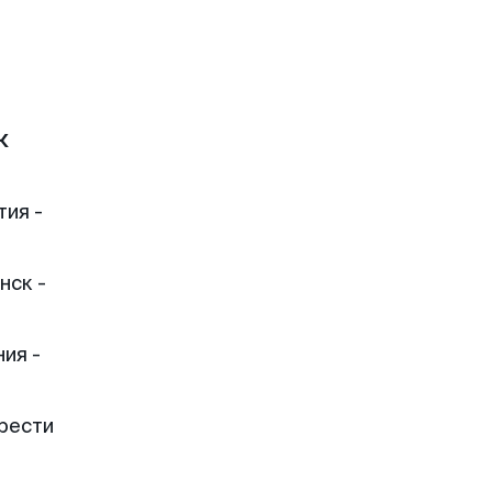
к
тия -
нск -
ия -
рести