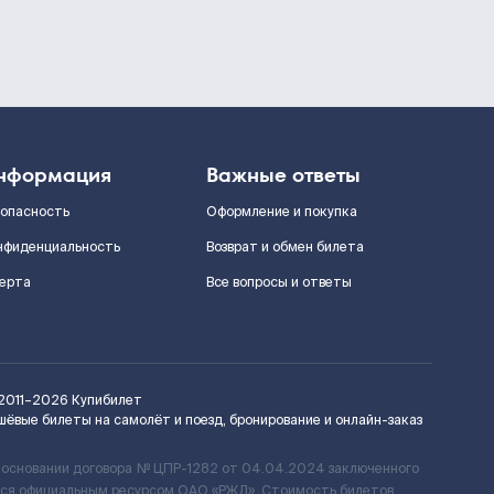
нформация
Важные ответы
зопасность
Оформление и покупка
нфиденциальность
Возврат и обмен билета
ерта
Все вопросы и ответы
2011–2026
Купибилет
шёвые билеты на самолёт и поезд, бронирование и онлайн-заказ
 основании договора № ЦПР-1282 от 04.04.2024 заключенного
ется официальным ресурсом ОАО «РЖД». Стоимость билетов