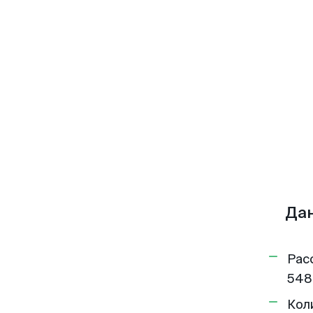
Дан
Рас
548
Кол