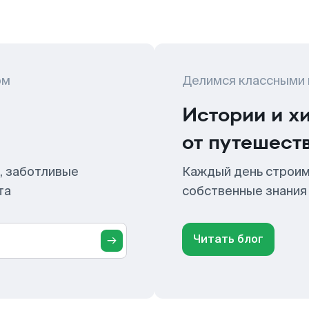
ом
Делимся классными
Истории и х
от путешест
, заботливые
Каждый день строим
та
собственные знания
Читать блог