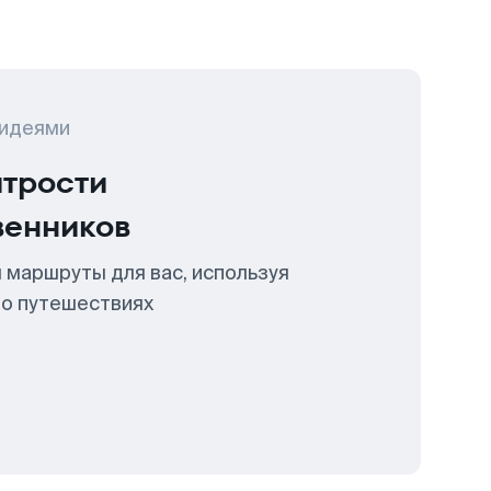
 идеями
итрости
венников
 маршруты для вас, используя
 о путешествиях