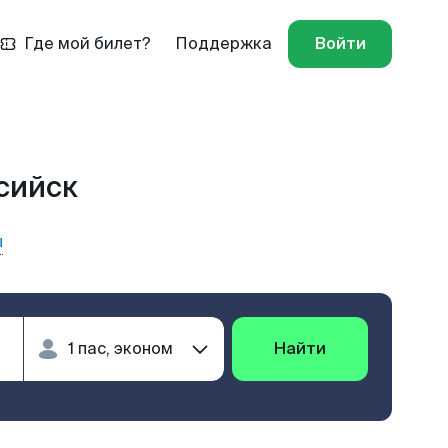
Где мой билет?
Поддержка
Войти
ссийск
ы
Найти