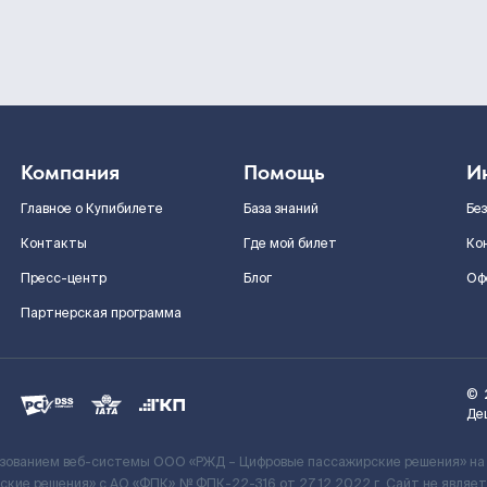
Компания
Помощь
И
Главное о Купибилете
База знаний
Бе
Контакты
Где мой билет
Ко
Пресс-центр
Блог
Оф
Партнерская программа
©
Де
ьзованием веб-системы ООО «РЖД – Цифровые пассажирские решения» на
кие решения» c АО «ФПК» № ФПК-22-316 от 27.12.2022 г. Сайт не явля