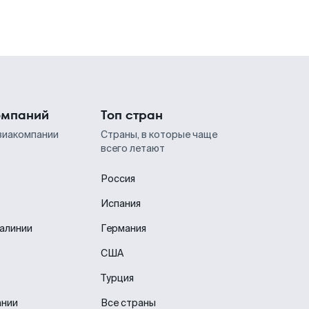
омпаний
Топ стран
виакомпании
Страны, в которые чаще
всего летают
Россия
Испания
иалинии
Германия
США
Турция
ании
Все страны