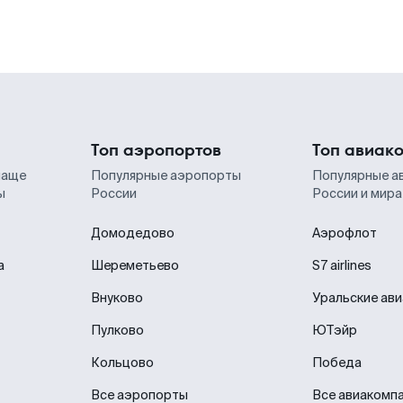
Топ аэропортов
Топ авиак
чаще
Популярные аэропорты
Популярные а
ы
России
России и мира
Домодедово
Аэрофлот
а
Шереметьево
S7 airlines
Внуково
Уральские ав
Пулково
ЮТэйр
Кольцово
Победа
Все аэропорты
Все авиакомп