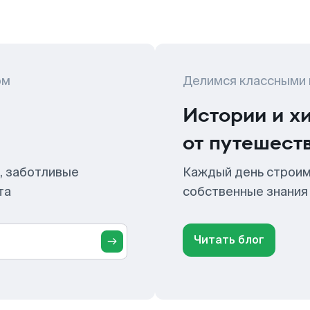
ом
Делимся классными
Истории и х
от путешест
, заботливые
Каждый день строим
та
собственные знания
Читать блог