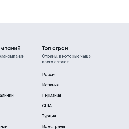
омпаний
Топ стран
виакомпании
Страны, в которые чаще
всего летают
Россия
Испания
иалинии
Германия
США
Турция
ании
Все страны