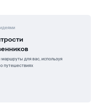
 идеями
итрости
венников
 маршруты для вас, используя
 о путешествиях