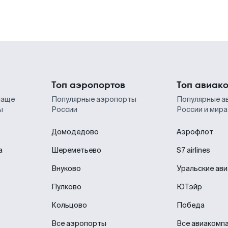
Топ аэропортов
Топ авиак
чаще
Популярные аэропорты
Популярные а
ы
России
России и мира
Домодедово
Аэрофлот
а
Шереметьево
S7 airlines
Внуково
Уральские ав
Пулково
ЮТэйр
Кольцово
Победа
Все аэропорты
Все авиакомп