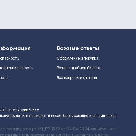
нформация
Важные ответы
зопасность
Оформление и покупка
нфиденциальность
Возврат и обмен билета
ерта
Все вопросы и ответы
2011–2026
Купибилет
шёвые билеты на самолёт и поезд, бронирование и онлайн-заказ
 основании договора № ЦПР-1282 от 04.04.2024 заключенного
ется официальным ресурсом ОАО «РЖД». Стоимость билетов