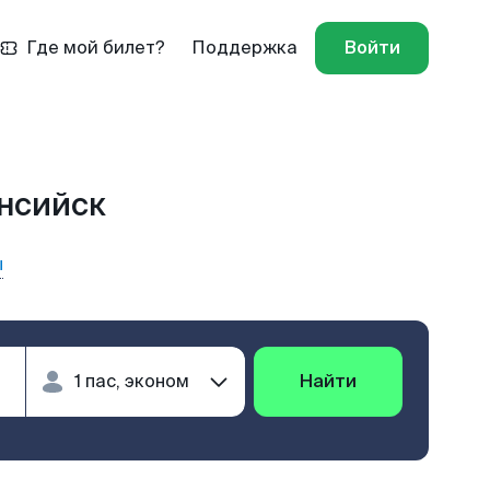
Где мой билет?
Поддержка
Войти
ансийск
ы
Найти