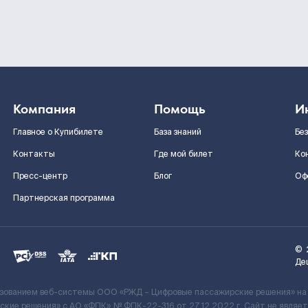
Компания
Помощь
И
Главное о Купибилете
База знаний
Бе
Контакты
Где мой билет
Ко
Пресс-центр
Блог
Оф
Партнерская программа
©
Де
ьзованием веб-системы ООО «РЖД – Цифровые пассажирские решения» на
кие решения» c АО «ФПК» № ФПК-22-316 от 27.12.2022 г. Сайт не явля