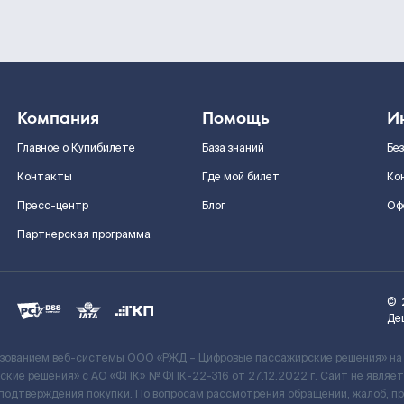
Компания
Помощь
И
Главное о Купибилете
База знаний
Бе
Контакты
Где мой билет
Ко
Пресс-центр
Блог
Оф
Партнерская программа
©
Де
ьзованием веб-системы ООО «РЖД – Цифровые пассажирские решения» на
кие решения» c АО «ФПК» № ФПК-22-316 от 27.12.2022 г. Сайт не явля
 подтверждения покупки. По вопросам рассмотрения обращений, жалоб, п