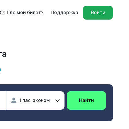
Где мой билет?
Поддержка
Войти
га
ы
Найти