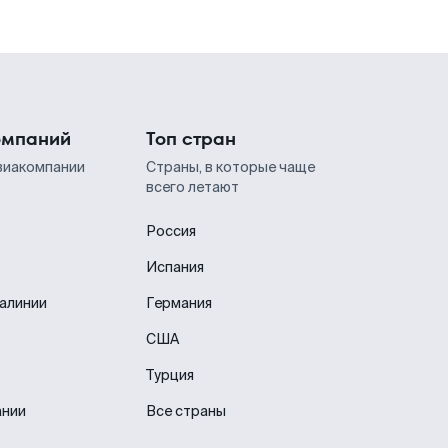
омпаний
Топ стран
виакомпании
Страны, в которые чаще
всего летают
Россия
Испания
иалинии
Германия
США
Турция
ании
Все страны