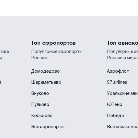
Топ аэропортов
Топ авиак
чаще
Популярные аэропорты
Популярные а
ы
России
России и мира
Домодедово
Аэрофлот
а
Шереметьево
S7 airlines
Внуково
Уральские ав
Пулково
ЮТэйр
Кольцово
Победа
Все аэропорты
Все авиакомп