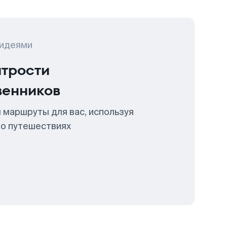
 идеями
итрости
венников
 маршруты для вас, используя
 о путешествиях