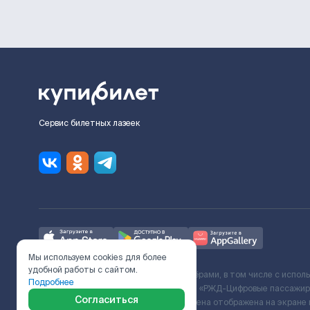
Сервис билетных лазеек
Мы используем cookies для более
удобной работы с сайтом.
Ж/Д билеты предоставляются партнёрами, в том числе с испол
Подробнее
с Поставщиком услуг и Договора ООО «РЖД-Цифровые пассажирс
Согласиться
включает сервисный сбор. Итоговая цена отображена на экране