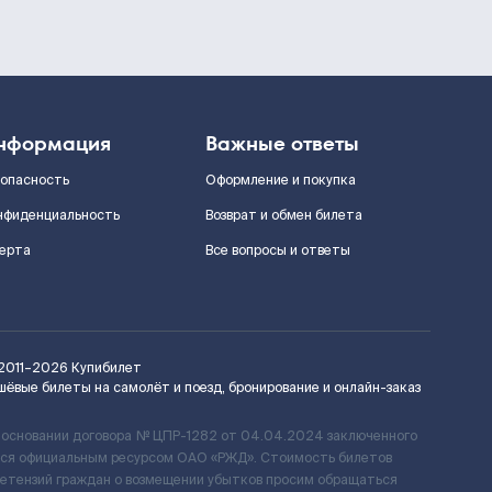
нформация
Важные ответы
зопасность
Оформление и покупка
нфиденциальность
Возврат и обмен билета
ерта
Все вопросы и ответы
2011–2026
Купибилет
шёвые билеты на самолёт и поезд, бронирование и онлайн-заказ
 основании договора № ЦПР-1282 от 04.04.2024 заключенного
ется официальным ресурсом ОАО «РЖД». Стоимость билетов
ретензий граждан о возмещении убытков просим обращаться