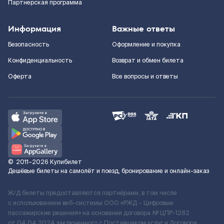
Партнерская программа
Информация
Важные ответы
Безопасность
Оформление и покупка
Конфиденциальность
Возврат и обмен билета
Оферта
Все вопросы и ответы
©
2011–2026
Купибилет
Дешёвые билеты на самолёт и поезд, бронирование и онлайн-заказ
Ж/Д билеты предоставляются партнёрами, в том числе
с использованием веб-системы ООО «РЖД – Цифровые
пассажирские решения» на основании договора № ЦПР-1282
от 04.04.2024 заключенного с Поставщиком услуг и Договора