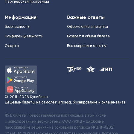
Партнерская программа
Информация
Важные ответы
Безопасность
Оформление и покупка
Конфиденциальность
Возврат и обмен билета
Оферта
Все вопросы и ответы
©
2011–2026
Купибилет
Дешёвые билеты на самолёт и поезд, бронирование и онлайн-заказ
Ж/Д билеты предоставляются партнёрами, в том числе
с использованием веб-системы ООО «РЖД – Цифровые
пассажирские решения» на основании договора № ЦПР-1282
от 04.04.2024 заключенного с Поставщиком услуг и Договора