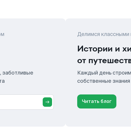
ом
Делимся классными
Истории и х
от путешест
, заботливые
Каждый день строим
та
собственные знания
Читать блог