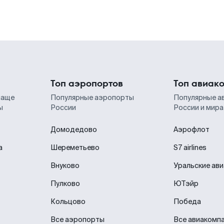
Топ аэропортов
Топ авиак
чаще
Популярные аэропорты
Популярные а
ы
России
России и мира
Домодедово
Аэрофлот
а
Шереметьево
S7 airlines
Внуково
Уральские ав
Пулково
ЮТэйр
Кольцово
Победа
Все аэропорты
Все авиакомп