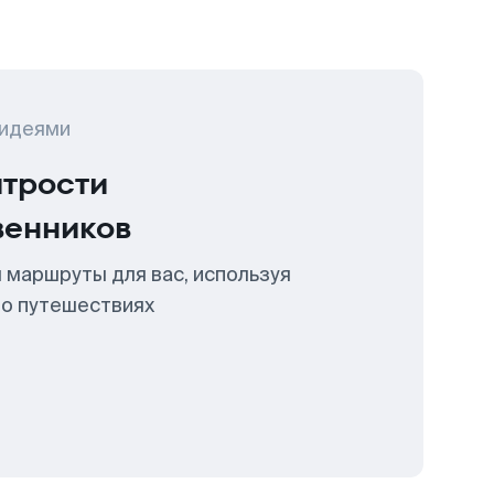
 идеями
итрости
венников
 маршруты для вас, используя
 о путешествиях