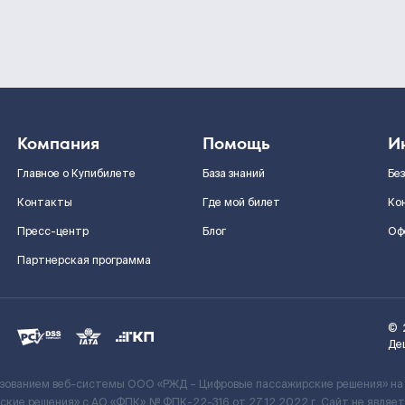
Компания
Помощь
И
Главное о Купибилете
База знаний
Бе
Контакты
Где мой билет
Ко
Пресс-центр
Блог
Оф
Партнерская программа
©
Де
ьзованием веб-системы ООО «РЖД – Цифровые пассажирские решения» на
кие решения» c АО «ФПК» № ФПК-22-316 от 27.12.2022 г. Сайт не явля