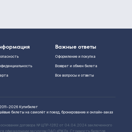
нформация
Важные ответы
зопасность
Оформление и покупка
нфиденциальность
Возврат и обмен билета
ерта
Все вопросы и ответы
2011–2026
Купибилет
шёвые билеты на самолёт и поезд, бронирование и онлайн-заказ
 основании договора № ЦПР-1282 от 04.04.2024 заключенного
ется официальным ресурсом ОАО «РЖД». Стоимость билетов