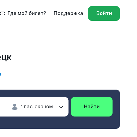
Где мой билет?
Поддержка
Войти
ецк
ы
Найти