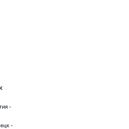
к
тия -
ецк -