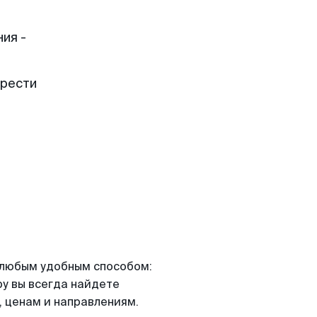
ия -
брести
я любым удобным способом:
ру вы всегда найдете
 ценам и направлениям.