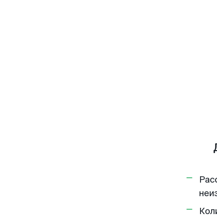
Рас
неи
Кол