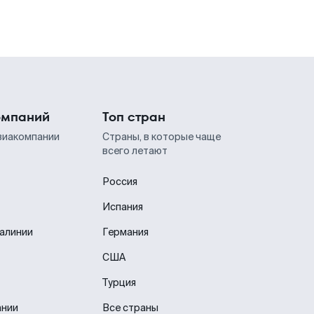
омпаний
Топ стран
виакомпании
Страны, в которые чаще
всего летают
Россия
Испания
иалинии
Германия
США
Турция
ании
Все страны