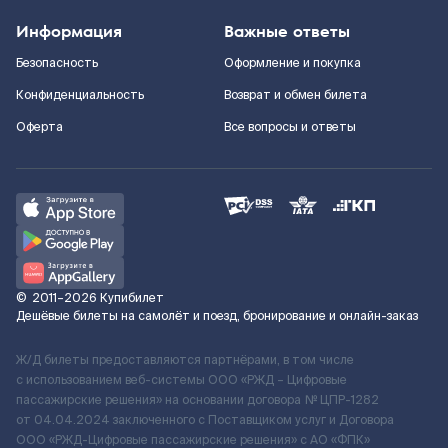
Информация
Важные ответы
Безопасность
Оформление и покупка
Конфиденциальность
Возврат и обмен билета
Оферта
Все вопросы и ответы
©
2011–2026
Купибилет
Дешёвые билеты на самолёт и поезд, бронирование и онлайн-заказ
Ж/Д билеты предоставляются партнёрами, в том числе
с использованием веб-системы ООО «РЖД – Цифровые
пассажирские решения» на основании договора № ЦПР-1282
от 04.04.2024 заключенного с Поставщиком услуг и Договора
ООО «РЖД-Цифровые пассажирские решения» c АО «ФПК»