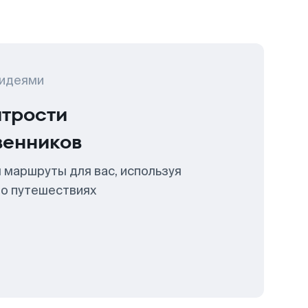
 идеями
итрости
венников
 маршруты для вас, используя
 о путешествиях