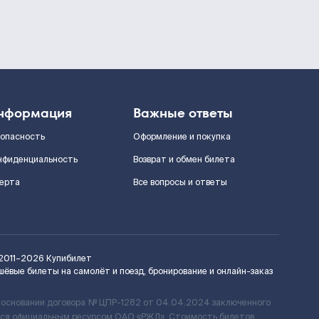
нформация
Важные ответы
зопасность
Оформление и покупка
нфиденциальность
Возврат и обмен билета
ерта
Все вопросы и ответы
2011–2026
Купибилет
шёвые билеты на самолёт и поезд, бронирование и онлайн-заказ
 основании договора № ЦПР-1282 от 04.04.2024 заключенного
ется официальным ресурсом ОАО «РЖД». Стоимость билетов