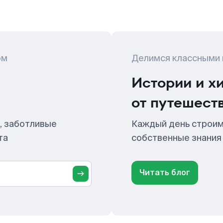
ом
Делимся классными
Истории и х
от путешест
, заботливые
Каждый день строим
та
собственные знания
Читать блог