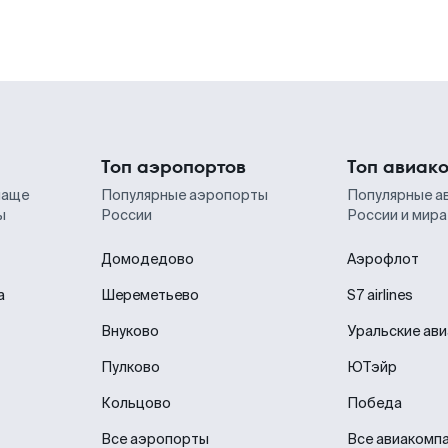
Топ аэропортов
Топ авиак
чаще
Популярные аэропорты
Популярные а
ы
России
России и мира
Домодедово
Аэрофлот
а
Шереметьево
S7 airlines
Внуково
Уральские ав
Пулково
ЮТэйр
Кольцово
Победа
Все аэропорты
Все авиакомп