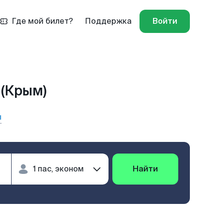
Где мой билет?
Поддержка
Войти
 (Крым)
ы
Найти