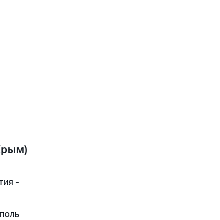
Крым)
тия -
поль