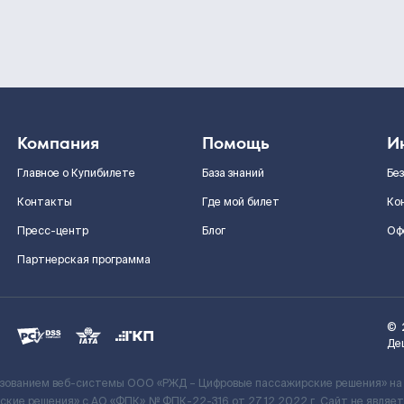
Компания
Помощь
И
Главное о Купибилете
База знаний
Бе
Контакты
Где мой билет
Ко
Пресс-центр
Блог
Оф
Партнерская программа
©
Де
ьзованием веб-системы ООО «РЖД – Цифровые пассажирские решения» на
кие решения» c АО «ФПК» № ФПК-22-316 от 27.12.2022 г. Сайт не явля