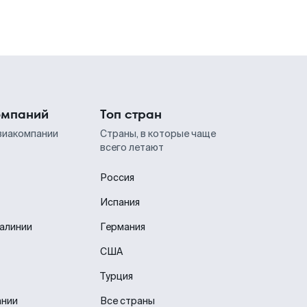
омпаний
Топ стран
виакомпании
Страны, в которые чаще
всего летают
Россия
Испания
иалинии
Германия
США
Турция
ании
Все страны