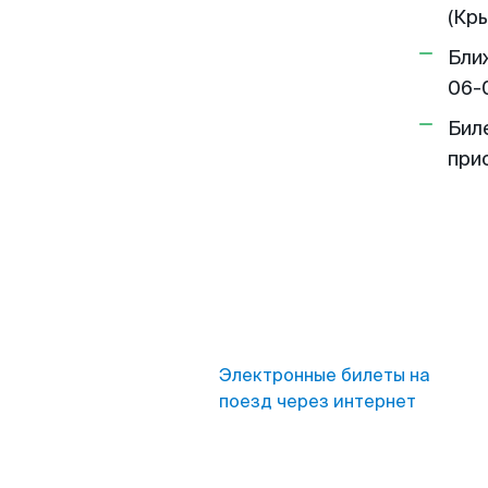
(Кры
Бли
06-
Бил
при
Электронные билеты на
поезд через интернет