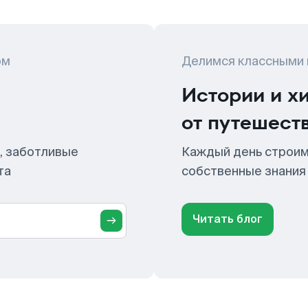
ом
Делимся классными
Истории и х
от путешест
, заботливые
Каждый день строим
та
собственные знания
Читать блог