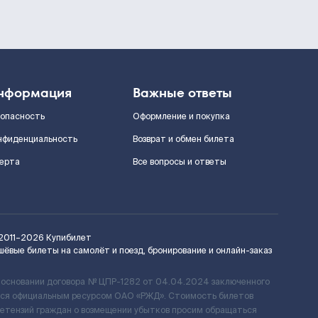
нформация
Важные ответы
зопасность
Оформление и покупка
нфиденциальность
Возврат и обмен билета
ерта
Все вопросы и ответы
2011–2026
Купибилет
шёвые билеты на самолёт и поезд, бронирование и онлайн-заказ
 основании договора № ЦПР-1282 от 04.04.2024 заключенного
ется официальным ресурсом ОАО «РЖД». Стоимость билетов
ретензий граждан о возмещении убытков просим обращаться