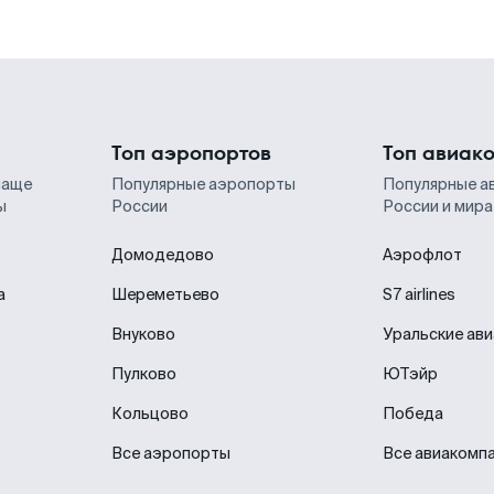
Топ аэропортов
Топ авиак
чаще
Популярные аэропорты
Популярные а
ы
России
России и мира
Домодедово
Аэрофлот
а
Шереметьево
S7 airlines
Внуково
Уральские ав
Пулково
ЮТэйр
Кольцово
Победа
Все аэропорты
Все авиакомп