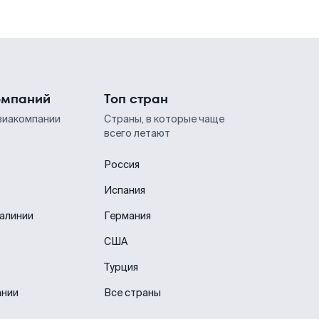
омпаний
Топ стран
виакомпании
Страны, в которые чаще
всего летают
Россия
Испания
иалинии
Германия
США
Турция
ании
Все страны