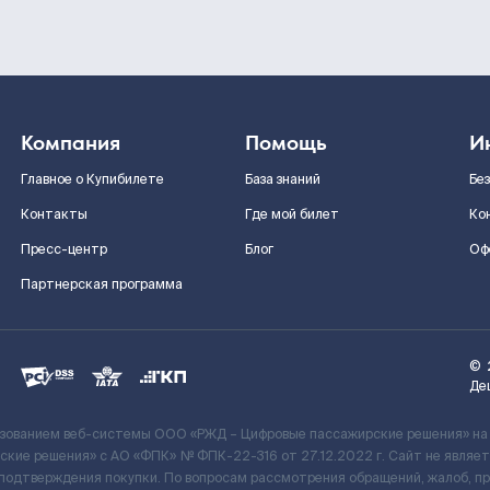
Компания
Помощь
И
Главное о Купибилете
База знаний
Бе
Контакты
Где мой билет
Ко
Пресс-центр
Блог
Оф
Партнерская программа
©
Де
ьзованием веб-системы ООО «РЖД – Цифровые пассажирские решения» на
кие решения» c АО «ФПК» № ФПК-22-316 от 27.12.2022 г. Сайт не явля
 подтверждения покупки. По вопросам рассмотрения обращений, жалоб, п