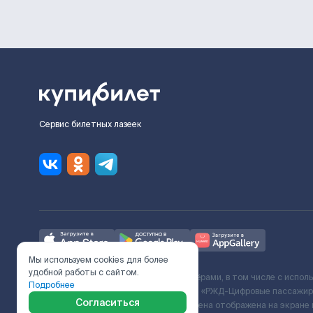
Сервис билетных лазеек
Мы используем cookies для более
удобной работы с сайтом.
Ж/Д билеты предоставляются партнёрами, в том числе с испол
Подробнее
с Поставщиком услуг и Договора ООО «РЖД-Цифровые пассажирс
Согласиться
включает сервисный сбор. Итоговая цена отображена на экране