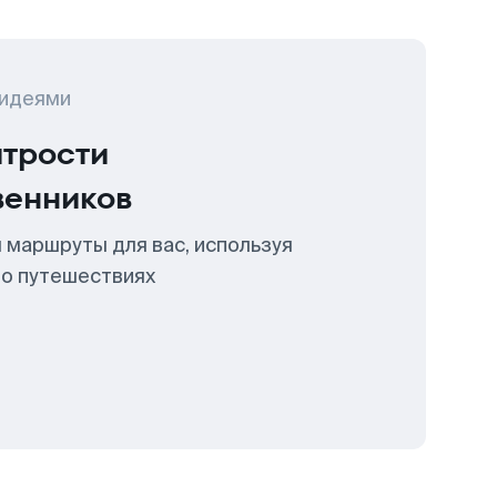
 идеями
итрости
венников
 маршруты для вас, используя
 о путешествиях