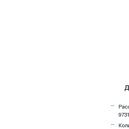
Д
Рас
9731
Кол