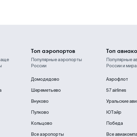
Топ аэропортов
Топ авиак
чаще
Популярные аэропорты
Популярные а
ы
России
России и мира
Домодедово
Аэрофлот
а
Шереметьево
S7 airlines
Внуково
Уральские ав
Пулково
ЮТэйр
Кольцово
Победа
Все аэропорты
Все авиакомп