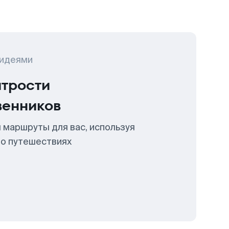
 идеями
итрости
венников
 маршруты для вас, используя
 о путешествиях