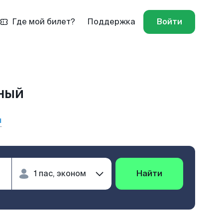
Где мой билет?
Поддержка
Войти
ный
ы
Найти