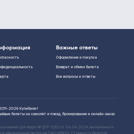
нформация
Важные ответы
зопасность
Оформление и покупка
нфиденциальность
Возврат и обмен билета
ерта
Все вопросы и ответы
2011–2026
Купибилет
шёвые билеты на самолёт и поезд, бронирование и онлайн-заказ
 основании договора № ЦПР-1282 от 04.04.2024 заключенного
ется официальным ресурсом ОАО «РЖД». Стоимость билетов