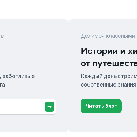
ом
Делимся классными
Истории и х
от путешест
, заботливые
Каждый день строим
та
собственные знания
Читать блог