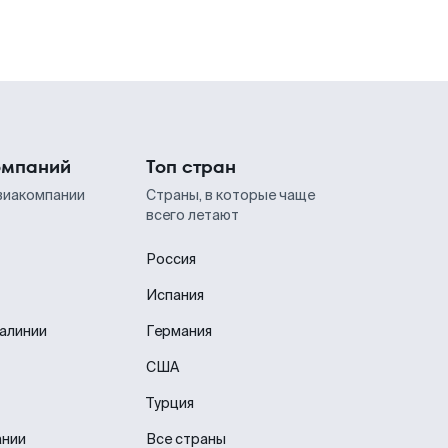
омпаний
Топ стран
виакомпании
Страны, в которые чаще
всего летают
Россия
Испания
иалинии
Германия
США
Турция
ании
Все страны