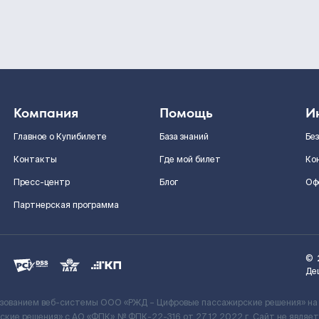
Компания
Помощь
И
Главное о Купибилете
База знаний
Бе
Контакты
Где мой билет
Ко
Пресс-центр
Блог
Оф
Партнерская программа
©
Де
ьзованием веб-системы ООО «РЖД – Цифровые пассажирские решения» на
кие решения» c АО «ФПК» № ФПК-22-316 от 27.12.2022 г. Сайт не явля