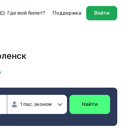
Где мой билет?
Поддержка
Войти
оленск
ы
Найти