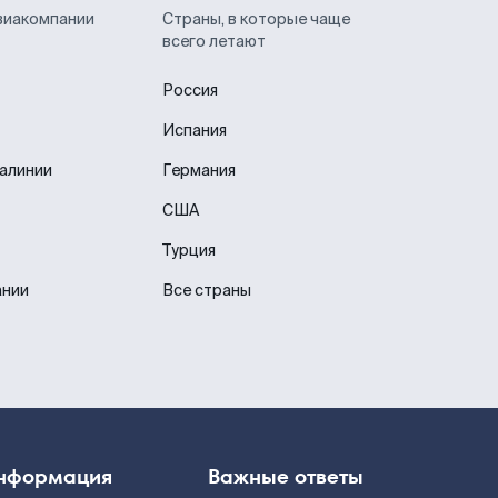
виакомпании
Страны, в которые чаще
всего летают
Россия
Испания
иалинии
Германия
США
Турция
ании
Все страны
нформация
Важные ответы