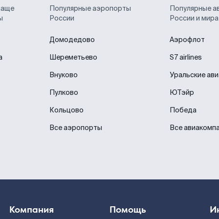
чаще
Популярные аэропорты
Популярные а
ы
России
России и мира
Домодедово
Аэрофлот
а
Шереметьево
S7 airlines
Внуково
Уральские ав
Пулково
ЮТэйр
Кольцово
Победа
Все аэропорты
Все авиакомп
Компания
Помощь
И