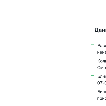
Дан
Рас
неи
Кол
Смо
Бли
07-
Бил
при