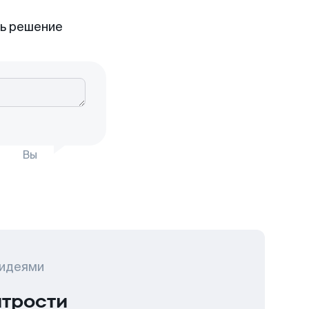
ть решение
Вы
 идеями
итрости