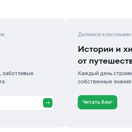
ом
Делимся классными
Истории и х
от путешест
, заботливые
Каждый день строим
та
собственные знания
Читать блог