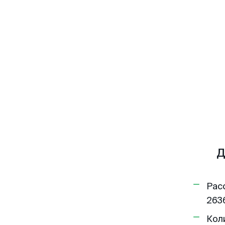
Д
Рас
2636
Кол