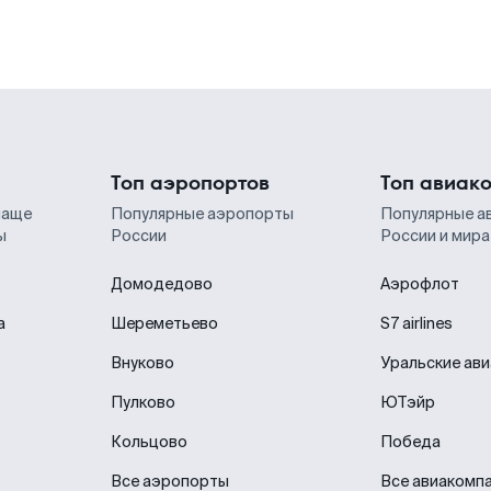
Топ аэропортов
Топ авиак
чаще
Популярные аэропорты
Популярные а
ы
России
России и мира
Домодедово
Аэрофлот
а
Шереметьево
S7 airlines
Внуково
Уральские ав
Пулково
ЮТэйр
Кольцово
Победа
Все аэропорты
Все авиакомп