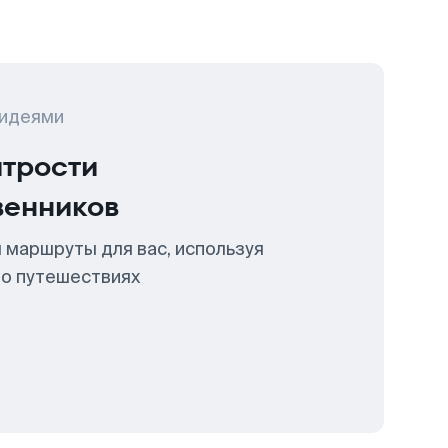
 идеями
итрости
венников
 маршруты для вас, используя
 о путешествиях