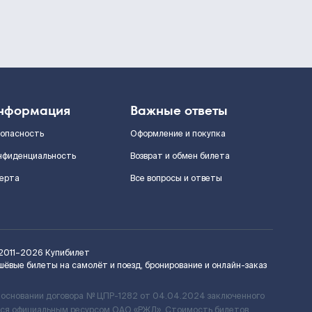
нформация
Важные ответы
зопасность
Оформление и покупка
нфиденциальность
Возврат и обмен билета
ерта
Все вопросы и ответы
2011–2026
Купибилет
шёвые билеты на самолёт и поезд, бронирование и онлайн-заказ
 основании договора № ЦПР-1282 от 04.04.2024 заключенного
ется официальным ресурсом ОАО «РЖД». Стоимость билетов