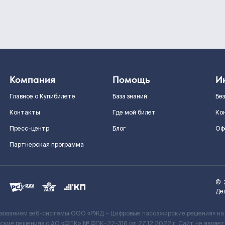
Компания
Помощь
И
Главное о Купибилете
База знаний
Бе
Контакты
Где мой билет
Ко
Пресс-центр
Блог
Оф
Партнерская программа
©
Де
ьзованием веб-системы ООО «РЖД – Цифровые пассажирские решения» на
кие решения» c АО «ФПК» № ФПК-22-316 от 27.12.2022 г. Сайт не явля