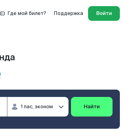
Где мой билет?
Поддержка
Войти
ында
ы
Найти