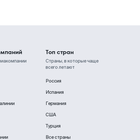
омпаний
Топ стран
виакомпании
Страны, в которые чаще
всего летают
Россия
Испания
иалинии
Германия
США
Турция
ании
Все страны