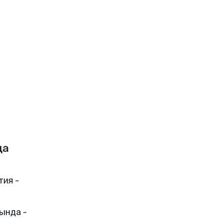
да
тия -
ында -