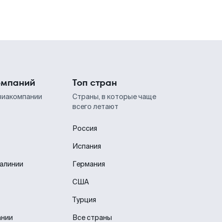
омпаний
Топ стран
виакомпании
Страны, в которые чаще
всего летают
Россия
Испания
иалинии
Германия
США
Турция
ании
Все страны