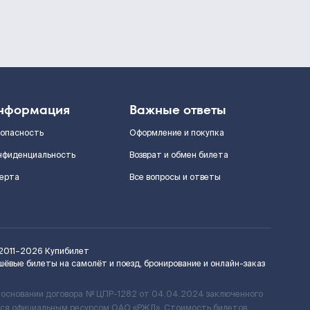
нформация
Важные ответы
зопасность
Оформление и покупка
нфиденциальность
Возврат и обмен билета
ерта
Все вопросы и ответы
2011–2026
Купибилет
шёвые билеты на самолёт и поезд, бронирование и онлайн-заказ
 основании договора № ЦПР-1282 от 04.04.2024 заключенного
ется официальным ресурсом ОАО «РЖД». Стоимость билетов