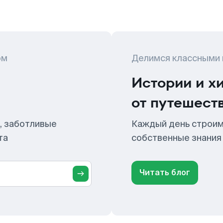
ом
Делимся классными
Истории и х
от путешест
, заботливые
Каждый день строим
та
собственные знания
Читать блог