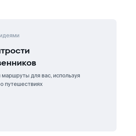
 идеями
итрости
венников
 маршруты для вас, используя
 о путешествиях