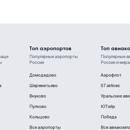
Топ аэропортов
Топ авиак
чаще
Популярные аэропорты
Популярные а
ы
России
России и мира
Домодедово
Аэрофлот
а
Шереметьево
S7 airlines
Внуково
Уральские ав
Пулково
ЮТэйр
Кольцово
Победа
Все аэропорты
Все авиакомп