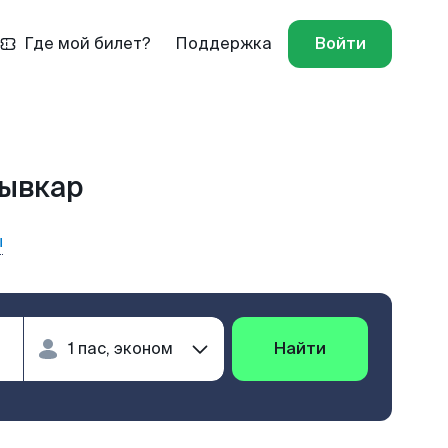
Где мой билет?
Поддержка
Войти
тывкар
ы
Найти