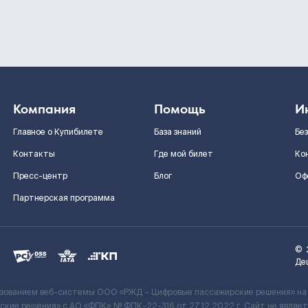
Компания
Помощь
И
Главное о Купибилете
База знаний
Бе
Контакты
Где мой билет
Ко
Пресс-центр
Блог
Оф
Партнерская программа
©
Де
ьзованием веб-системы ООО «РЖД – Цифровые пассажирские решения» на
кие решения» c АО «ФПК» № ФПК-22-316 от 27.12.2022 г. Сайт не явля