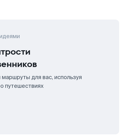
 идеями
итрости
венников
 маршруты для вас, используя
 о путешествиях