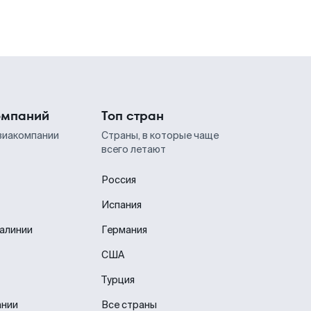
омпаний
Топ стран
виакомпании
Страны, в которые чаще
всего летают
Россия
Испания
иалинии
Германия
США
Турция
ании
Все страны