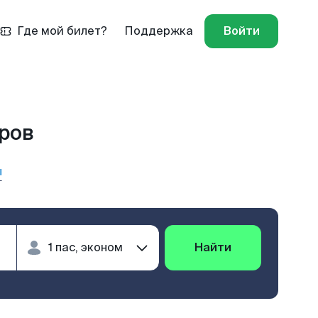
Где мой билет?
Поддержка
Войти
иров
ы
Найти