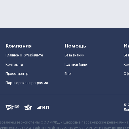
Компания
Помощь
И
Главное о Купибилете
База знаний
Бе
Контакты
Где мой билет
Ко
Пресс-центр
Блог
Оф
Партнерская программа
©
Де
ьзованием веб-системы ООО «РЖД – Цифровые пассажирские решения» на
кие решения» c АО «ФПК» № ФПК-22-316 от 27.12.2022 г. Сайт не явля