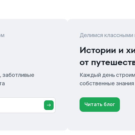
ом
Делимся классными
Истории и х
от путешест
, заботливые
Каждый день строим
та
собственные знания
Читать блог