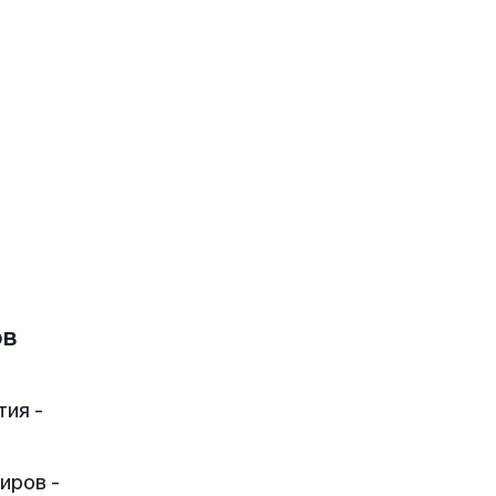
ов
тия -
иров -