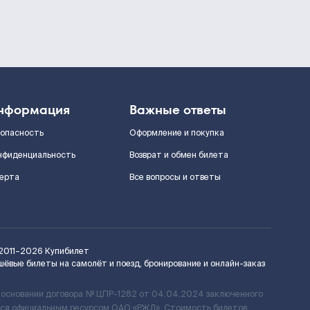
нформация
Важные ответы
зопасность
Оформление и покупка
нфиденциальность
Возврат и обмен билета
ерта
Все вопросы и ответы
2011–2026
Купибилет
шёвые билеты на самолёт и поезд, бронирование и онлайн-заказ
 основании договора № ЦПР-1282 от 04.04.2024 заключенного
ется официальным ресурсом ОАО «РЖД». Стоимость билетов