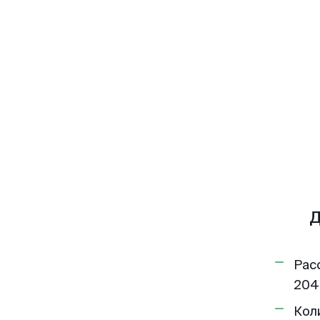
Д
Рас
204
Кол