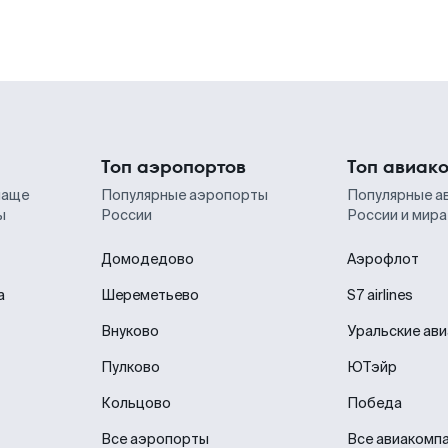
Топ аэропортов
Топ авиак
чаще
Популярные аэропорты
Популярные а
ы
России
России и мира
Домодедово
Аэрофлот
а
Шереметьево
S7 airlines
Внуково
Уральские ав
Пулково
ЮТэйр
Кольцово
Победа
Все аэропорты
Все авиакомп