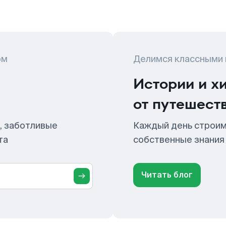
ом
Делимся классными
Истории и х
от путешест
, заботливые
Каждый день строим
та
собственные знания
Читать блог