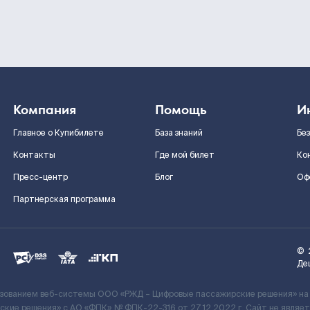
Компания
Помощь
И
Главное о Купибилете
База знаний
Бе
Контакты
Где мой билет
Ко
Пресс-центр
Блог
Оф
Партнерская программа
©
Де
ьзованием веб-системы ООО «РЖД – Цифровые пассажирские решения» на
кие решения» c АО «ФПК» № ФПК-22-316 от 27.12.2022 г. Сайт не явля