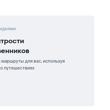
 идеями
итрости
венников
 маршруты для вас, используя
 о путешествиях