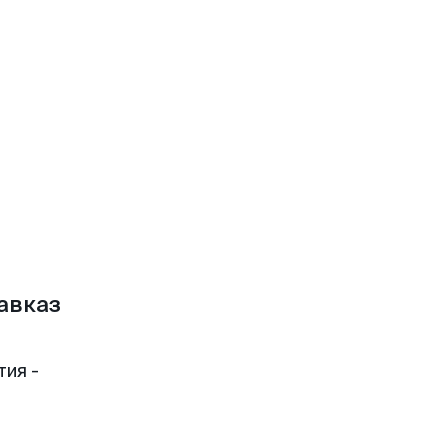
авказ
тия -