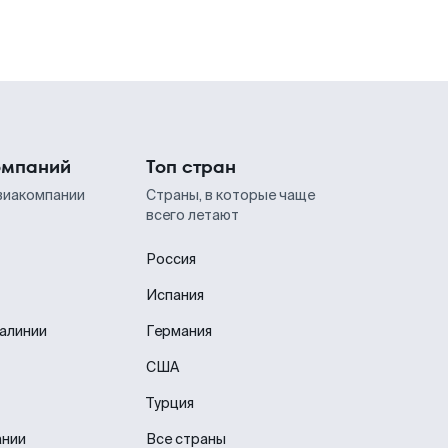
омпаний
Топ стран
виакомпании
Страны, в которые чаще
всего летают
Россия
Испания
иалинии
Германия
США
Турция
ании
Все страны