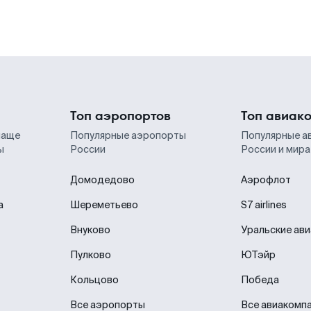
Топ аэропортов
Топ авиак
чаще
Популярные аэропорты
Популярные а
ы
России
России и мира
Домодедово
Аэрофлот
а
Шереметьево
S7 airlines
Внуково
Уральские ав
Пулково
ЮТэйр
Кольцово
Победа
Все аэропорты
Все авиакомп