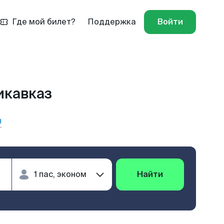
Где мой билет?
Поддержка
Войти
икавказ
ы
Найти