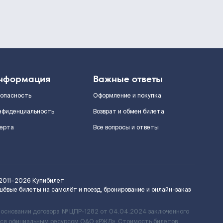
нформация
Важные ответы
зопасность
Оформление и покупка
нфиденциальность
Возврат и обмен билета
ерта
Все вопросы и ответы
2011–2026
Купибилет
шёвые билеты на самолёт и поезд, бронирование и онлайн-заказ
 основании договора № ЦПР-1282 от 04.04.2024 заключенного
ется официальным ресурсом ОАО «РЖД». Стоимость билетов