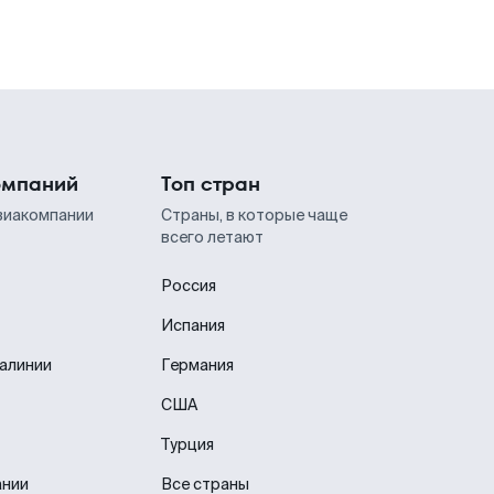
омпаний
Топ стран
виакомпании
Страны, в которые чаще
всего летают
Россия
Испания
иалинии
Германия
США
Турция
ании
Все страны