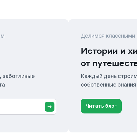
ом
Делимся классными
Истории и х
от путешест
, заботливые
Каждый день строим
та
собственные знания
Читать блог