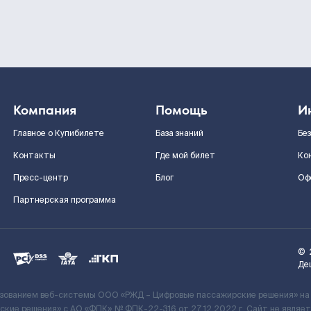
Компания
Помощь
И
Главное о Купибилете
База знаний
Бе
Контакты
Где мой билет
Ко
Пресс-центр
Блог
Оф
Партнерская программа
©
Де
ьзованием веб-системы ООО «РЖД – Цифровые пассажирские решения» на
кие решения» c АО «ФПК» № ФПК-22-316 от 27.12.2022 г. Сайт не явля