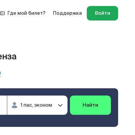
Где мой билет?
Поддержка
Войти
енза
ы
Найти