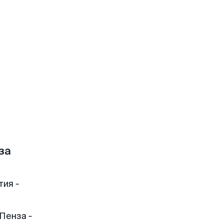
за
тия -
Пенза -