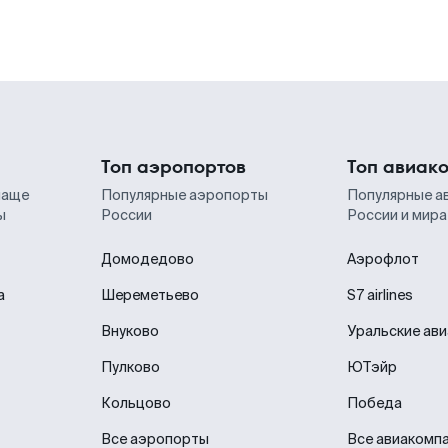
Топ аэропортов
Топ авиак
чаще
Популярные аэропорты
Популярные а
ы
России
России и мира
Домодедово
Аэрофлот
а
Шереметьево
S7 airlines
Внуково
Уральские ав
Пулково
ЮТэйр
Кольцово
Победа
Все аэропорты
Все авиакомп