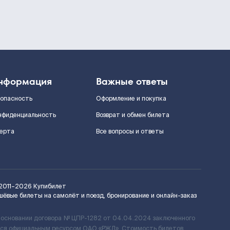
нформация
Важные ответы
зопасность
Оформление и покупка
нфиденциальность
Возврат и обмен билета
ерта
Все вопросы и ответы
2011–2026
Купибилет
шёвые билеты на самолёт и поезд, бронирование и онлайн-заказ
 основании договора № ЦПР-1282 от 04.04.2024 заключенного
ется официальным ресурсом ОАО «РЖД». Стоимость билетов