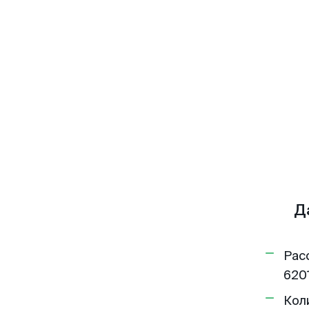
Д
Рас
6201
Кол