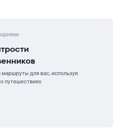
 идеями
итрости
венников
 маршруты для вас, используя
 о путешествиях