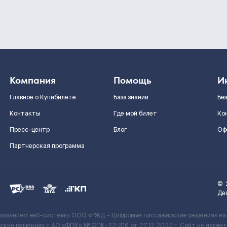
Компания
Помощь
И
Главное о Купибилете
База знаний
Бе
Контакты
Где мой билет
Ко
Пресс-центр
Блог
Оф
Партнерская программа
©
Де
ьзованием веб-системы ООО «РЖД – Цифровые пассажирские решения» на
кие решения» c АО «ФПК» № ФПК-22-316 от 27.12.2022 г. Сайт не явля