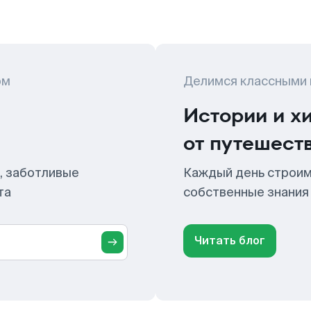
ом
Делимся классными
Истории и х
от путешест
, заботливые
Каждый день строим
та
собственные знания
Читать блог