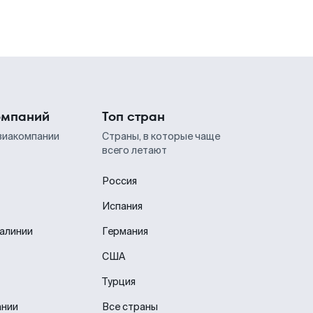
омпаний
Топ стран
виакомпании
Страны, в которые чаще
всего летают
Россия
Испания
иалинии
Германия
США
Турция
ании
Все страны