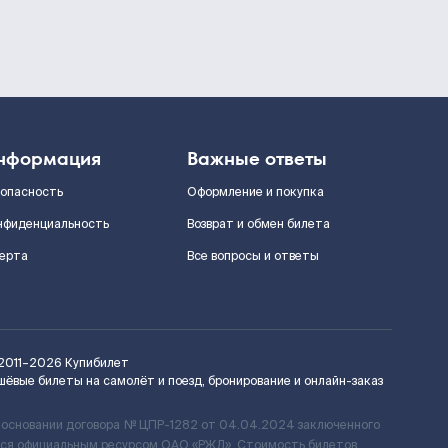
нформация
Важные ответы
зопасность
Оформление и покупка
нфиденциальность
Возврат и обмен билета
ерта
Все вопросы и ответы
2011–2026
Купибилет
шёвые билеты на самолёт и поезд, бронирование и онлайн-заказ
 основании договора № ЦПР-1282 от 04.04.2024 заключенного
ется официальным ресурсом ОАО «РЖД». Стоимость билетов