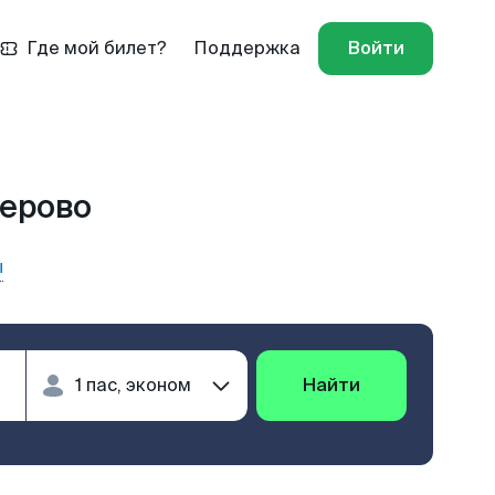
Где мой билет?
Поддержка
Войти
мерово
ы
Найти