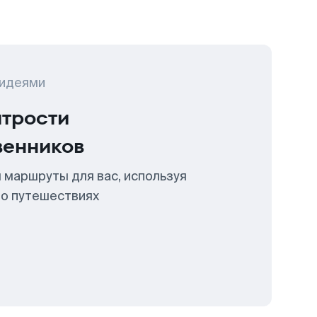
 идеями
итрости
венников
 маршруты для вас, используя
 о путешествиях