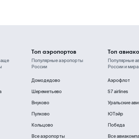
Топ аэропортов
Топ авиак
чаще
Популярные аэропорты
Популярные а
ы
России
России и мира
Домодедово
Аэрофлот
а
Шереметьево
S7 airlines
Внуково
Уральские ав
Пулково
ЮТэйр
Кольцово
Победа
Все аэропорты
Все авиакомп