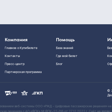
Компания
Помощь
И
Главное о Купибилете
База знаний
Бе
Контакты
Где мой билет
Ко
Пресс-центр
Блог
Оф
Партнерская программа
©
Де
ьзованием веб-системы ООО «РЖД – Цифровые пассажирские решения» на
кие решения» c АО «ФПК» № ФПК-22-316 от 27.12.2022 г. Сайт не явля