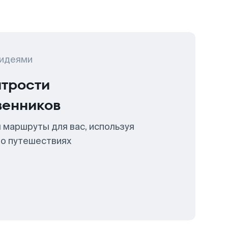
 идеями
итрости
венников
 маршруты для вас, используя
 о путешествиях