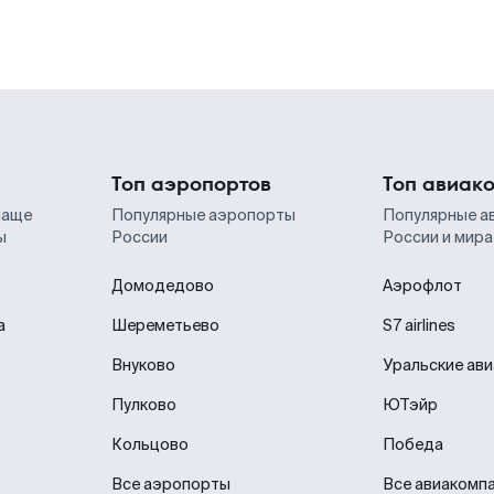
Топ аэропортов
Топ авиак
чаще
Популярные аэропорты
Популярные а
ы
России
России и мира
Домодедово
Аэрофлот
а
Шереметьево
S7 airlines
Внуково
Уральские ав
Пулково
ЮТэйр
Кольцово
Победа
Все аэропорты
Все авиакомп