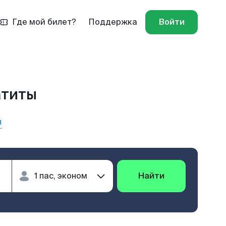
Где мой билет?
Поддержка
Войти
атиты
ы
Найти