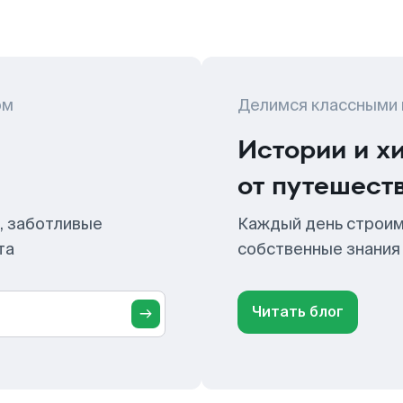
ом
Делимся классными
Истории и х
от путешест
, заботливые
Каждый день строим
та
собственные знания
Читать блог