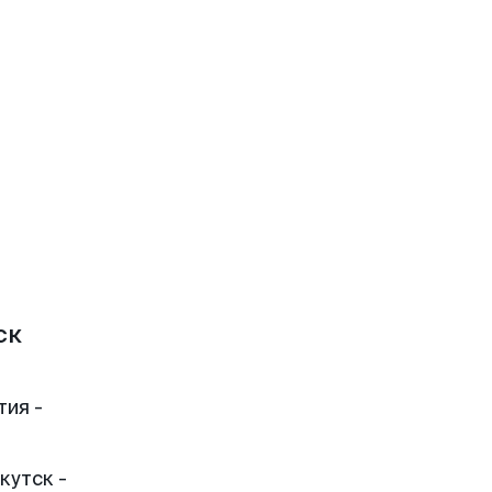
ск
тия -
кутск -