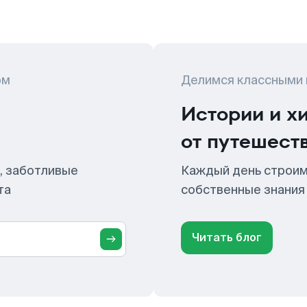
ом
Делимся классными
Истории и х
от путешест
, заботливые
Каждый день строим
та
собственные знания
Читать блог