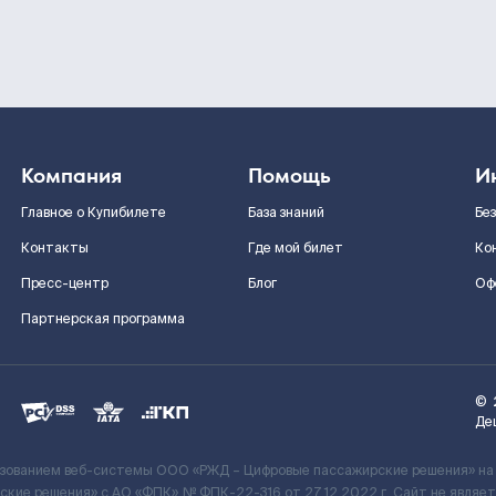
Компания
Помощь
И
Главное о Купибилете
База знаний
Бе
Контакты
Где мой билет
Ко
Пресс-центр
Блог
Оф
Партнерская программа
©
Де
ьзованием веб-системы ООО «РЖД – Цифровые пассажирские решения» на
кие решения» c АО «ФПК» № ФПК-22-316 от 27.12.2022 г. Сайт не явля