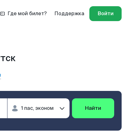
Где мой билет?
Поддержка
Войти
утск
ы
Найти