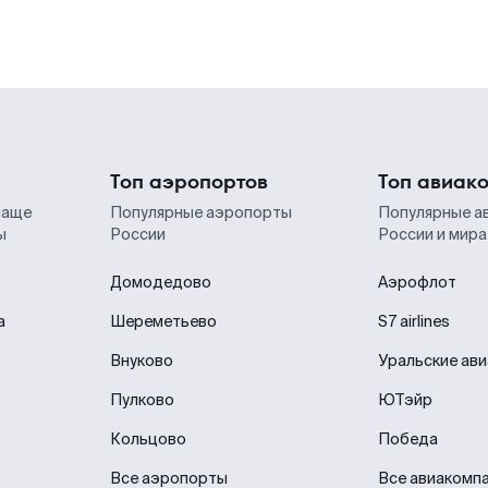
Топ аэропортов
Топ авиак
чаще
Популярные аэропорты
Популярные а
ы
России
России и мира
Домодедово
Аэрофлот
а
Шереметьево
S7 airlines
Внуково
Уральские ав
Пулково
ЮТэйр
Кольцово
Победа
Все аэропорты
Все авиакомп