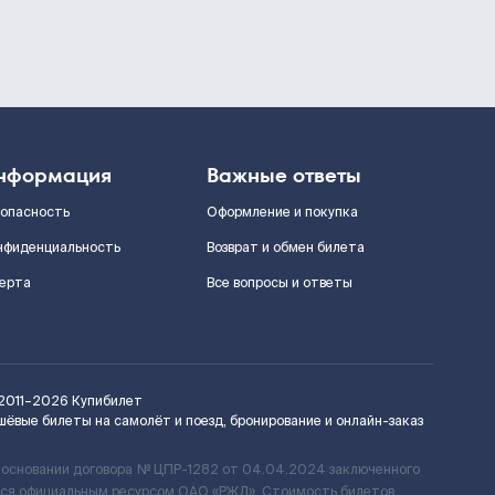
нформация
Важные ответы
зопасность
Оформление и покупка
нфиденциальность
Возврат и обмен билета
ерта
Все вопросы и ответы
2011–2026
Купибилет
шёвые билеты на самолёт и поезд, бронирование и онлайн-заказ
 основании договора № ЦПР-1282 от 04.04.2024 заключенного
ется официальным ресурсом ОАО «РЖД». Стоимость билетов