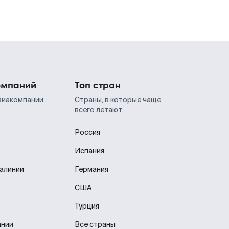
омпаний
Топ стран
виакомпании
Страны, в которые чаще
всего летают
Россия
Испания
иалинии
Германия
США
Турция
ании
Все страны