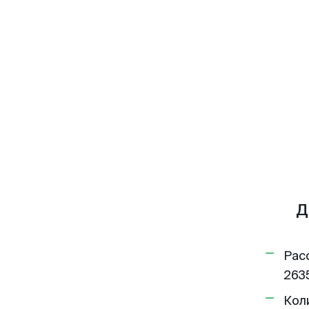
Д
Рас
2635
Кол