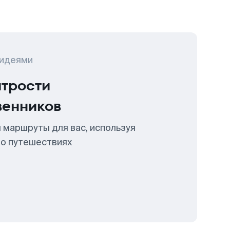
 идеями
итрости
венников
 маршруты для вас, используя
 о путешествиях