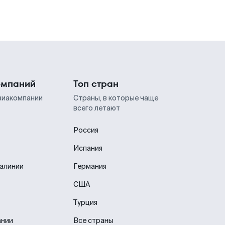
омпаний
Топ стран
виакомпании
Страны, в которые чаще
всего летают
Россия
Испания
иалинии
Германия
США
Турция
ании
Все страны