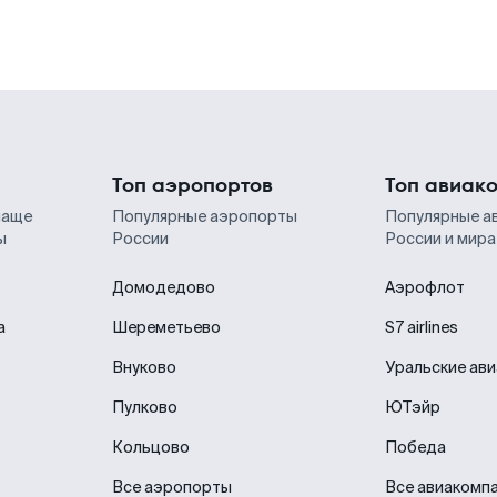
Топ аэропортов
Топ авиак
чаще
Популярные аэропорты
Популярные а
ы
России
России и мира
Домодедово
Аэрофлот
а
Шереметьево
S7 airlines
Внуково
Уральские ав
Пулково
ЮТэйр
Кольцово
Победа
Все аэропорты
Все авиакомп