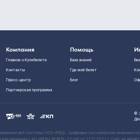
Компания
Помощь
И
Главное о Купибилете
База знаний
Бе
Контакты
Где мой билет
Ко
Пресс-центр
Блог
Оф
Партнерская программа
©
Де
ьзованием веб-системы ООО «РЖД – Цифровые пассажирские решения» на
кие решения» c АО «ФПК» № ФПК-22-316 от 27.12.2022 г. Сайт не явля