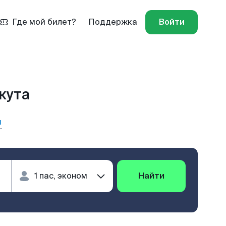
Где мой билет?
Поддержка
Войти
кута
ы
Найти