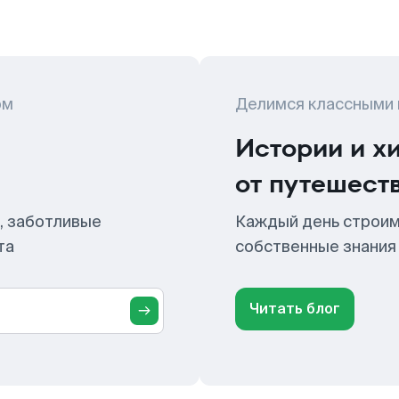
ом
Делимся классными
Истории и х
от путешест
, заботливые
Каждый день строим
та
собственные знания
Читать блог