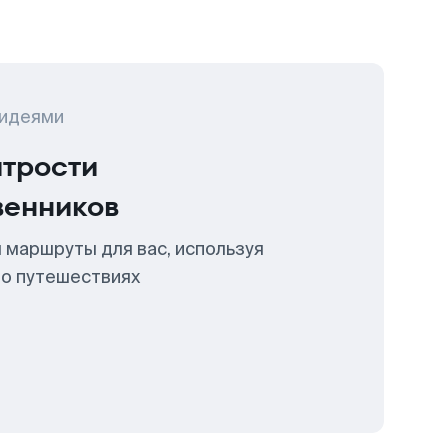
 идеями
итрости
венников
 маршруты для вас, используя
 о путешествиях