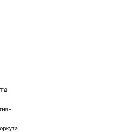
та
тия -
Воркута