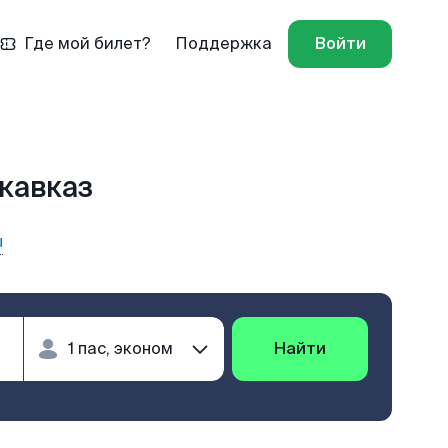
Где мой билет?
Поддержка
Войти
икавказ
ы
Найти