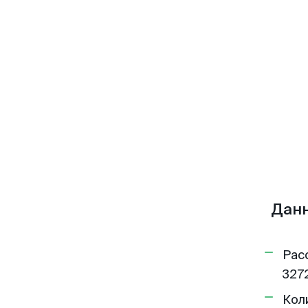
Данн
Рас
3272
Кол