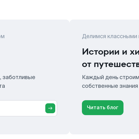
ом
Делимся классными
Истории и х
от путешест
, заботливые
Каждый день строим
та
собственные знания
Читать блог