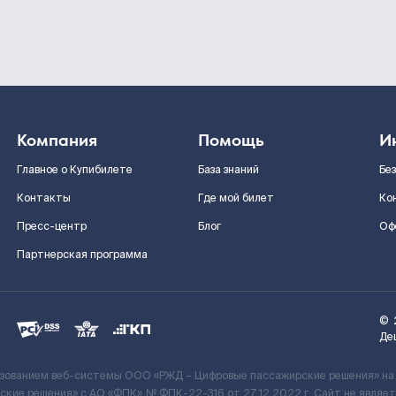
Компания
Помощь
И
Главное о Купибилете
База знаний
Бе
Контакты
Где мой билет
Ко
Пресс-центр
Блог
Оф
Партнерская программа
©
Де
ьзованием веб-системы ООО «РЖД – Цифровые пассажирские решения» на
кие решения» c АО «ФПК» № ФПК-22-316 от 27.12.2022 г. Сайт не явля