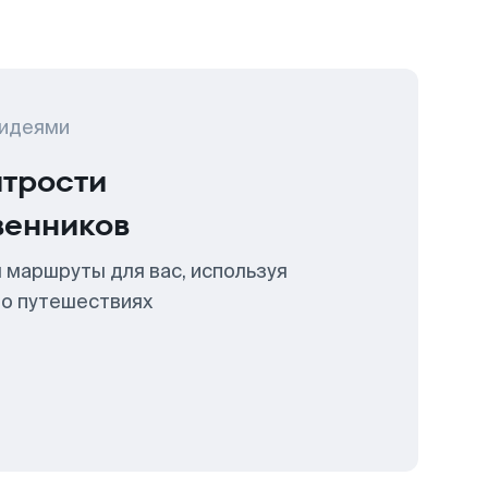
 идеями
итрости
венников
 маршруты для вас, используя
 о путешествиях