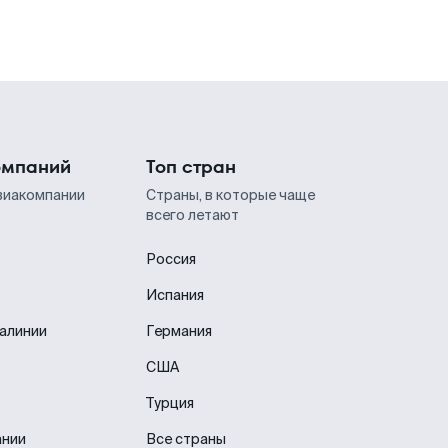
омпаний
Топ стран
виакомпании
Страны, в которые чаще
всего летают
Россия
Испания
иалинии
Германия
США
Турция
ании
Все страны