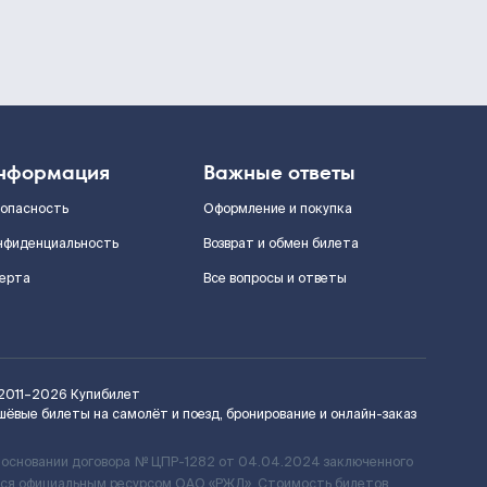
нформация
Важные ответы
зопасность
Оформление и покупка
нфиденциальность
Возврат и обмен билета
ерта
Все вопросы и ответы
2011–2026
Купибилет
шёвые билеты на самолёт и поезд, бронирование и онлайн-заказ
 основании договора № ЦПР-1282 от 04.04.2024 заключенного
ется официальным ресурсом ОАО «РЖД». Стоимость билетов