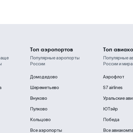
Топ аэропортов
Топ авиак
чаще
Популярные аэропорты
Популярные а
ы
России
России и мира
Домодедово
Аэрофлот
а
Шереметьево
S7 airlines
Внуково
Уральские ав
Пулково
ЮТэйр
Кольцово
Победа
Все аэропорты
Все авиакомп