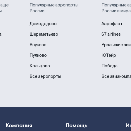
чаще
Популярные аэропорты
Популярные а
ы
России
России и мира
Домодедово
Аэрофлот
а
Шереметьево
S7 airlines
Внуково
Уральские ав
Пулково
ЮТэйр
Кольцово
Победа
Все аэропорты
Все авиакомп
Компания
Помощь
И