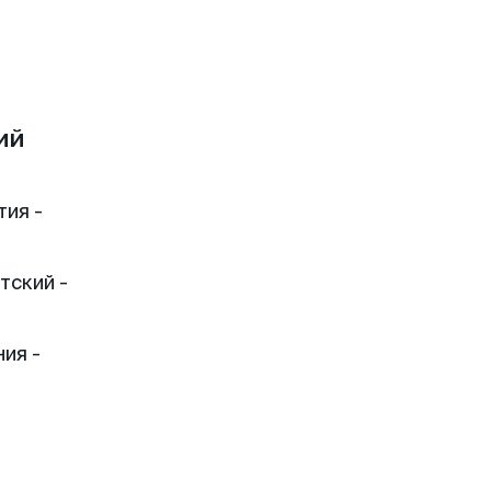
ий
тия -
тский -
ия -