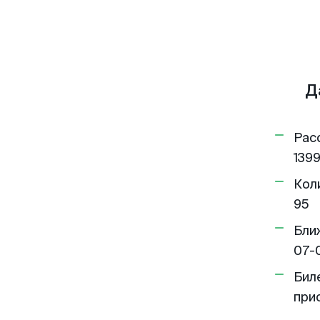
Д
Рас
1399
Кол
95
Бли
07-
Бил
при