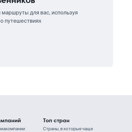
венников
 маршруты для вас, используя
 о путешествиях
омпаний
Топ стран
виакомпании
Страны, в которые чаще