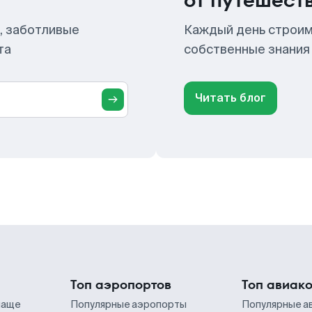
от путешест
, заботливые
Каждый день строим
та
собственные знания
Читать блог
Топ аэропортов
Топ авиак
чаще
Популярные аэропорты
Популярные а