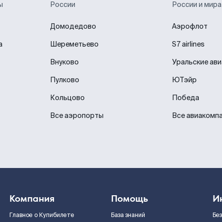
ы
России
России и мира
Домодедово
Аэрофлот
а
Шереметьево
S7 airlines
Внуково
Уральские ав
Пулково
ЮТэйр
Кольцово
Победа
Все аэропорты
Все авиакомп
Компания
Помощь
И
Главное о Купибилете
База знаний
Бе