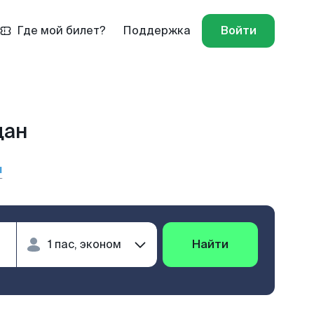
Где мой билет?
Поддержка
Войти
дан
ы
Найти