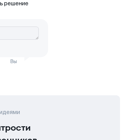
ть решение
Вы
 идеями
итрости