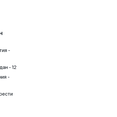
н
тия -
ан - 12
ия -
рести