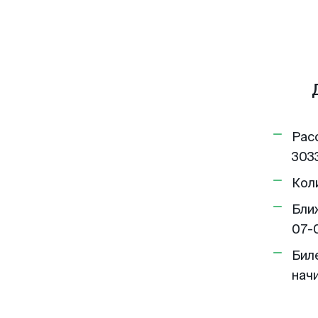
Рас
3033
Кол
Бли
07-
Бил
нач