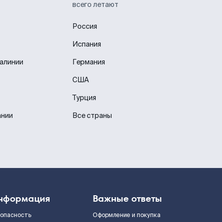
всего летают
Россия
Испания
иалинии
Германия
США
Турция
ании
Все страны
нформация
Важные ответы
зопасность
Оформление и покупка