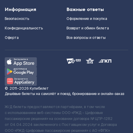
Информация
Важные ответы
Безопасность
Оформление и покупка
Конфиденциальность
Возврат и обмен билета
Оферта
Все вопросы и ответы
©
2011–2026
Купибилет
Дешёвые билеты на самолёт и поезд, бронирование и онлайн-заказ
Ж/Д билеты предоставляются партнёрами, в том числе
с использованием веб-системы ООО «РЖД – Цифровые
пассажирские решения» на основании договора № ЦПР-1282
от 04.04.2024 заключенного с Поставщиком услуг и Договора
ООО «РЖД-Цифровые пассажирские решения» c АО «ФПК»