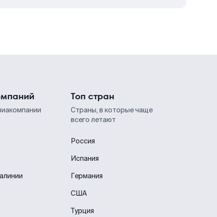
омпаний
Топ стран
виакомпании
Страны, в которые чаще
всего летают
Россия
Испания
иалинии
Германия
США
Турция