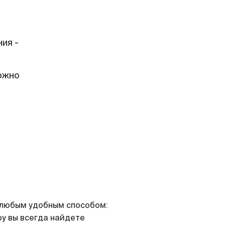
ия -
ожно
я любым удобным способом:
ру вы всегда найдете