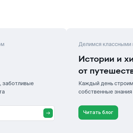
ом
Делимся классными
Истории и х
от путешест
, заботливые
Каждый день строим
та
собственные знания
Читать блог