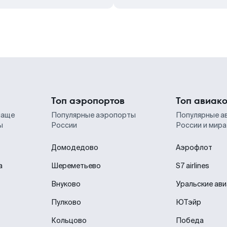
Топ аэропортов
Топ авиак
чаще
Популярные аэропорты
Популярные а
ы
России
России и мира
Домодедово
Аэрофлот
а
Шереметьево
S7 airlines
Внуково
Уральские ав
Пулково
ЮТэйр
Кольцово
Победа