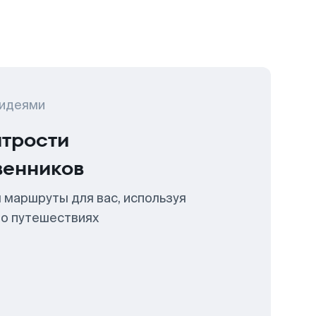
 идеями
итрости
венников
 маршруты для вас, используя
 о путешествиях