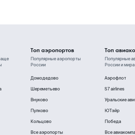
Топ аэропортов
Топ авиак
чаще
Популярные аэропорты
Популярные а
ы
России
России и мира
Домодедово
Аэрофлот
а
Шереметьево
S7 airlines
Внуково
Уральские ав
Пулково
ЮТэйр
Кольцово
Победа
Все аэропорты
Все авиакомп