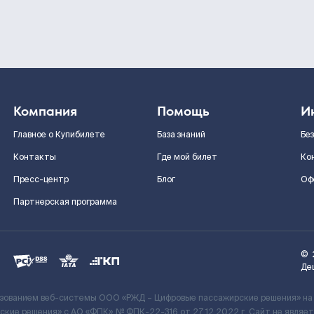
Компания
Помощь
И
Главное о Купибилете
База знаний
Бе
Контакты
Где мой билет
Ко
Пресс-центр
Блог
Оф
Партнерская программа
©
Де
ьзованием веб-системы ООО «РЖД – Цифровые пассажирские решения» на
кие решения» c АО «ФПК» № ФПК-22-316 от 27.12.2022 г. Сайт не явля