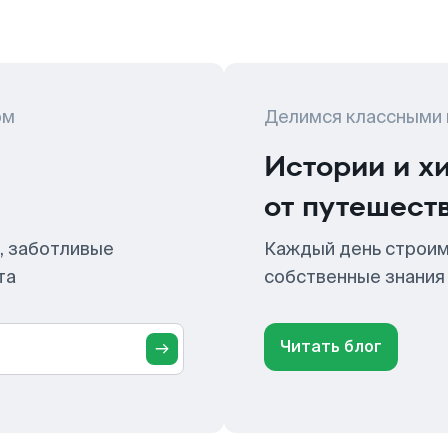
ом
Делимся классными
Истории и х
от путешест
, заботливые
Каждый день строим
та
собственные знания
Читать блог