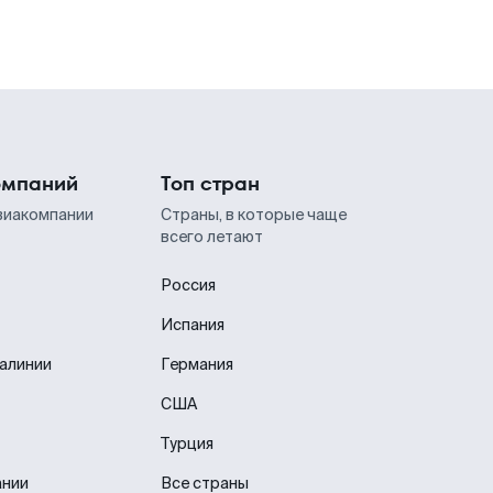
омпаний
Топ стран
виакомпании
Страны, в которые чаще
всего летают
Россия
Испания
иалинии
Германия
США
Турция
ании
Все страны