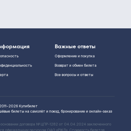
нформация
Важные ответы
зопасность
Оформление и покупка
нфиденциальность
Возврат и обмен билета
ерта
Все вопросы и ответы
2011–2026
Купибилет
шёвые билеты на самолёт и поезд, бронирование и онлайн-заказ
 основании договора № ЦПР-1282 от 04.04.2024 заключенного
ется официальным ресурсом ОАО «РЖД». Стоимость билетов