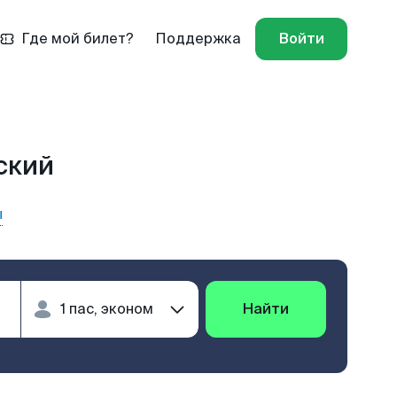
Где мой билет?
Поддержка
Войти
ский
ы
Найти