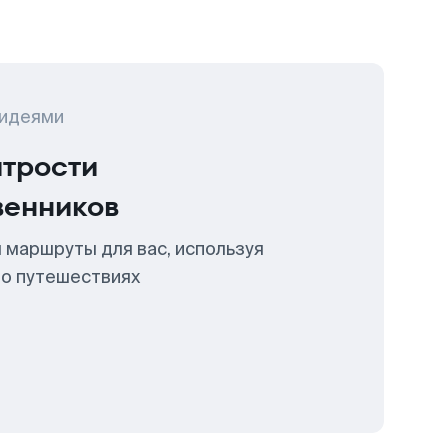
 идеями
итрости
венников
 маршруты для вас, используя
 о путешествиях