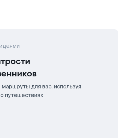
 идеями
итрости
венников
 маршруты для вас, используя
 о путешествиях