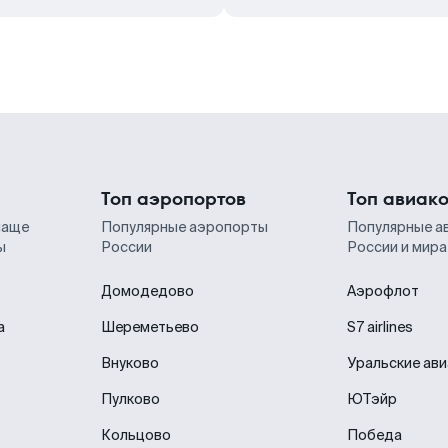
Топ аэропортов
Топ авиак
чаще
Популярные аэропорты
Популярные а
ы
России
России и мира
Домодедово
Аэрофлот
а
Шереметьево
S7 airlines
Внуково
Уральские ав
Пулково
ЮТэйр
Кольцово
Победа