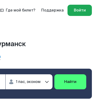
Где мой билет?
Поддержка
Войти
урманск
ы
Найти