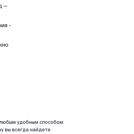
д —
ия -
жно
я любым удобным способом:
ру вы всегда найдете