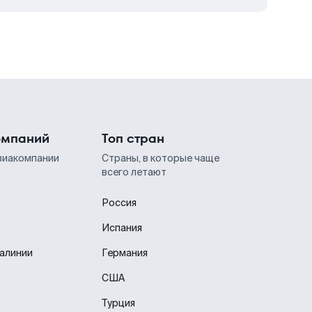
омпаний
Топ стран
виакомпании
Страны, в которые чаще
всего летают
Россия
Испания
иалинии
Германия
США
Турция