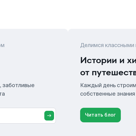
ом
Делимся классными
Истории и х
от путешест
, заботливые
Каждый день строим
та
собственные знания
Читать блог