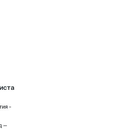
иста
тия -
д —