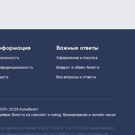
нформация
Важные ответы
зопасность
Оформление и покупка
нфиденциальность
Возврат и обмен билета
ерта
Все вопросы и ответы
2011–2026
Купибилет
шёвые билеты на самолёт и поезд, бронирование и онлайн-заказ
 основании договора № ЦПР-1282 от 04.04.2024 заключенного
ется официальным ресурсом ОАО «РЖД». Стоимость билетов