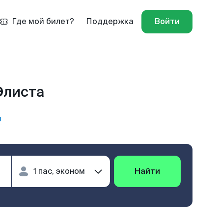
Где мой билет?
Поддержка
Войти
Элиста
ы
Найти