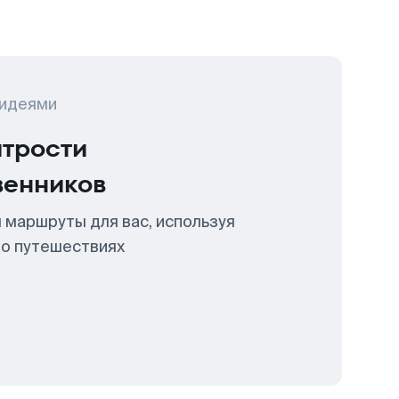
 идеями
итрости
венников
 маршруты для вас, используя
 о путешествиях