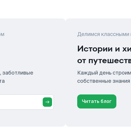
ом
Делимся классными
Истории и х
от путешест
, заботливые
Каждый день строим
та
собственные знания
Читать блог