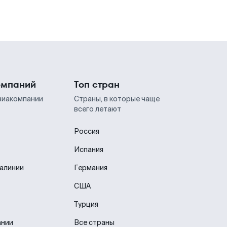
омпаний
Топ стран
виакомпании
Страны, в которые чаще
всего летают
Россия
Испания
иалинии
Германия
США
Турция
ании
Все страны