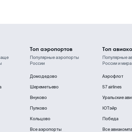
Топ аэропортов
Топ авиак
чаще
Популярные аэропорты
Популярные а
ы
России
России и мира
Домодедово
Аэрофлот
а
Шереметьево
S7 airlines
Внуково
Уральские ав
Пулково
ЮТэйр
Кольцово
Победа
Все аэропорты
Все авиакомп