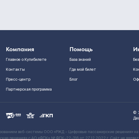
Компания
Помощь
И
Главное о Купибилете
База знаний
Бе
Контакты
Где мой билет
Ко
Пресс-центр
Блог
Оф
Партнерская программа
©
Де
ьзованием веб-системы ООО «РЖД – Цифровые пассажирские решения» на
кие решения» c АО «ФПК» № ФПК-22-316 от 27.12.2022 г. Сайт не явля