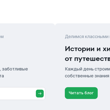
ом
Делимся классными
Истории и х
от путешест
, заботливые
Каждый день строим
та
собственные знания
Читать блог