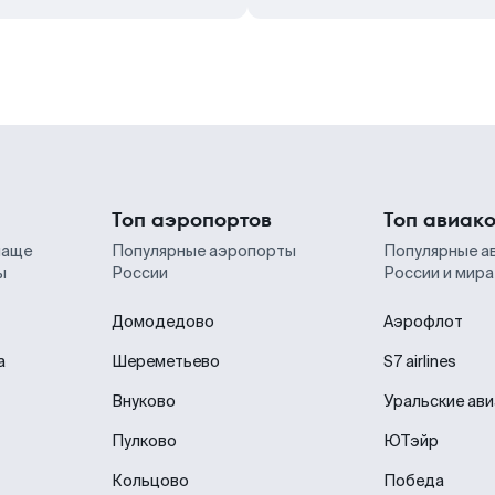
Топ аэропортов
Топ авиак
чаще
Популярные аэропорты
Популярные а
ы
России
России и мира
Домодедово
Аэрофлот
а
Шереметьево
S7 airlines
Внуково
Уральские ав
Пулково
ЮТэйр
Кольцово
Победа