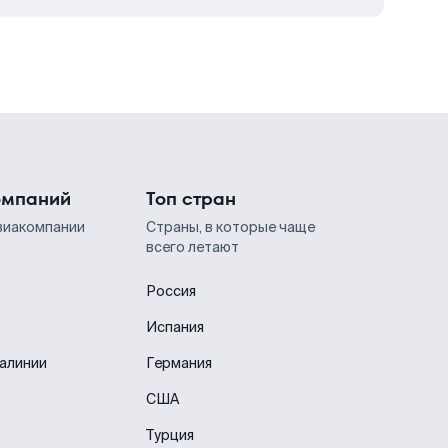
омпаний
Топ стран
виакомпании
Страны, в которые чаще
всего летают
Россия
Испания
иалинии
Германия
США
Турция