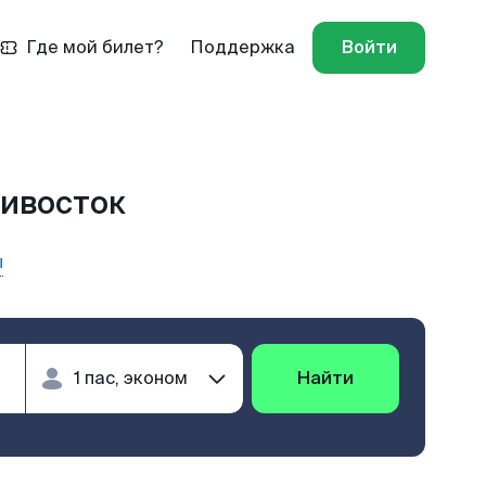
Где мой билет?
Поддержка
Войти
дивосток
ы
Найти