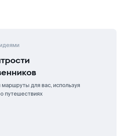
 идеями
итрости
венников
 маршруты для вас, используя
 о путешествиях