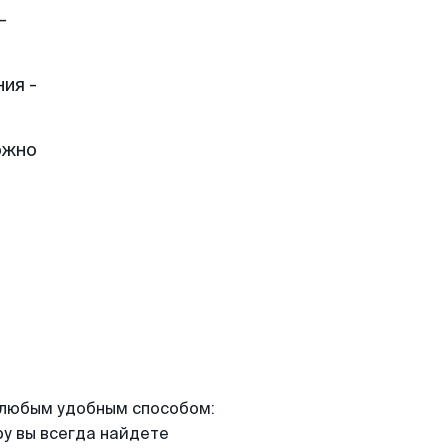
—
ия -
ожно
я любым удобным способом:
ру вы всегда найдете