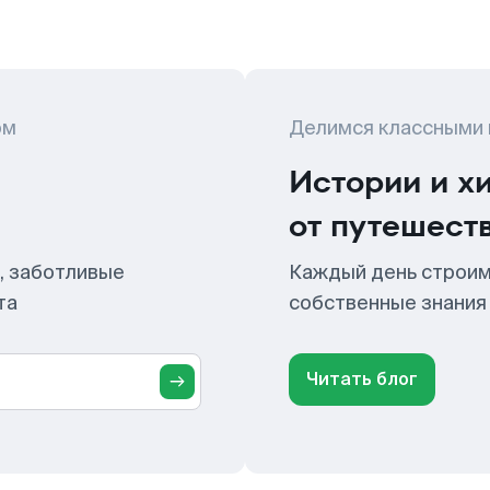
ом
Делимся классными
Истории и х
от путешест
, заботливые
Каждый день строим
та
собственные знания
Читать блог