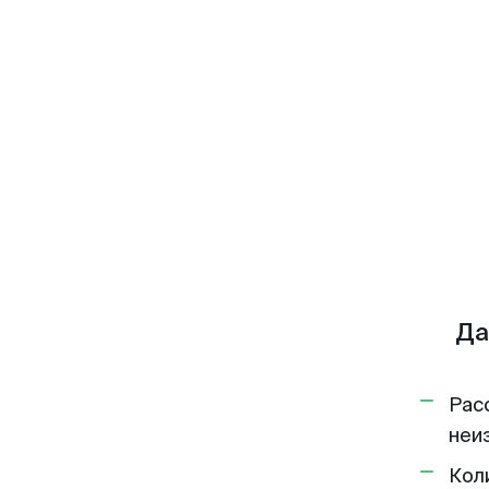
Да
Рас
неи
Кол