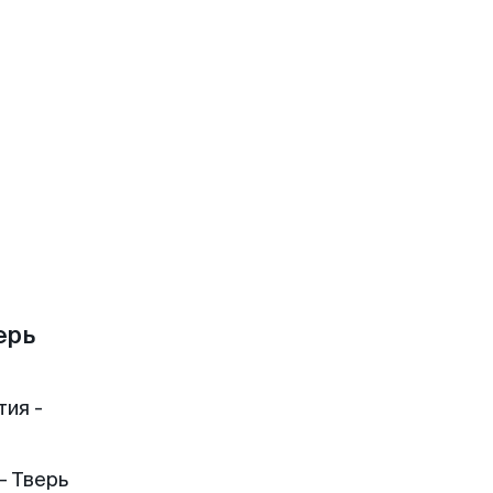
ерь
тия -
— Тверь