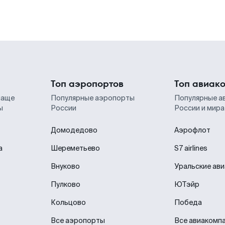
Топ аэропортов
Топ авиак
чаще
Популярные аэропорты
Популярные а
ы
России
России и мира
Домодедово
Аэрофлот
а
Шереметьево
S7 airlines
Внуково
Уральские ав
Пулково
ЮТэйр
Кольцово
Победа
Все аэропорты
Все авиакомп