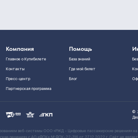
Компания
Помощь
И
Главное о Купибилете
База знаний
Бе
Контакты
Где мой билет
Ко
Пресс-центр
Блог
Оф
Партнерская программа
©
Де
ьзованием веб-системы ООО «РЖД – Цифровые пассажирские решения» на
кие решения» c АО «ФПК» № ФПК-22-316 от 27.12.2022 г. Сайт не явля