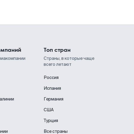
омпаний
Топ стран
виакомпании
Страны, в которые чаще
всего летают
Россия
Испания
иалинии
Германия
США
Турция
ании
Все страны