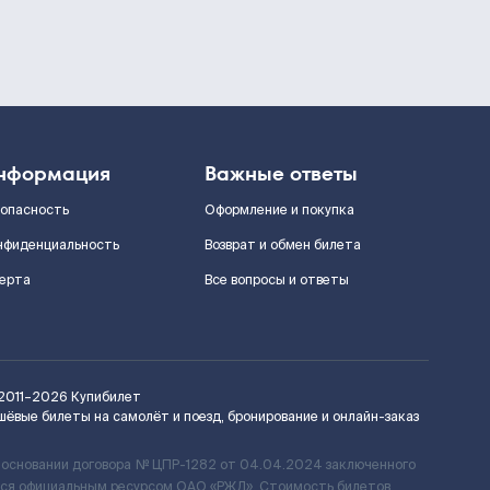
нформация
Важные ответы
зопасность
Оформление и покупка
нфиденциальность
Возврат и обмен билета
ерта
Все вопросы и ответы
2011–2026
Купибилет
шёвые билеты на самолёт и поезд, бронирование и онлайн-заказ
 основании договора № ЦПР-1282 от 04.04.2024 заключенного
ется официальным ресурсом ОАО «РЖД». Стоимость билетов