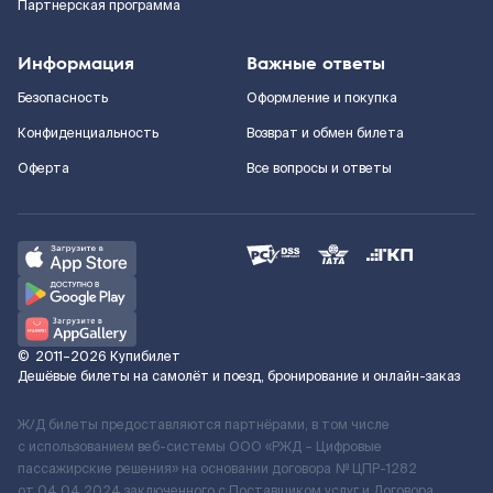
Партнерская программа
Информация
Важные ответы
Безопасность
Оформление и покупка
Конфиденциальность
Возврат и обмен билета
Оферта
Все вопросы и ответы
©
2011–2026
Купибилет
Дешёвые билеты на самолёт и поезд, бронирование и онлайн-заказ
Ж/Д билеты предоставляются партнёрами, в том числе
с использованием веб-системы ООО «РЖД – Цифровые
пассажирские решения» на основании договора № ЦПР-1282
от 04.04.2024 заключенного с Поставщиком услуг и Договора