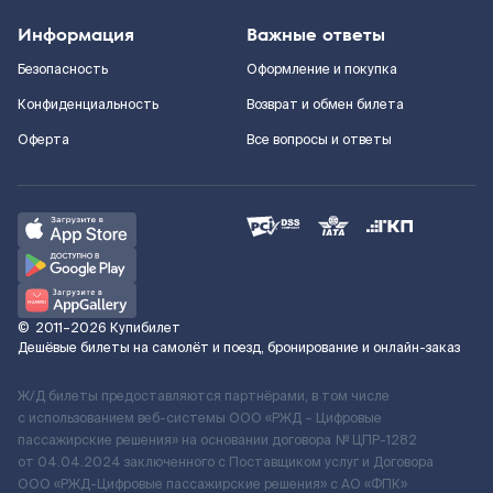
Информация
Важные ответы
Безопасность
Оформление и покупка
Конфиденциальность
Возврат и обмен билета
Оферта
Все вопросы и ответы
©
2011–2026
Купибилет
Дешёвые билеты на самолёт и поезд, бронирование и онлайн-заказ
Ж/Д билеты предоставляются партнёрами, в том числе
с использованием веб-системы ООО «РЖД – Цифровые
пассажирские решения» на основании договора № ЦПР-1282
от 04.04.2024 заключенного с Поставщиком услуг и Договора
ООО «РЖД-Цифровые пассажирские решения» c АО «ФПК»