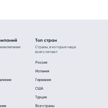
омпаний
Топ стран
виакомпании
Страны, в которые чаще
всего летают
Россия
Испания
иалинии
Германия
США
Турция
ании
Все страны