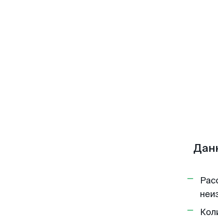
Дан
Рас
неи
Кол