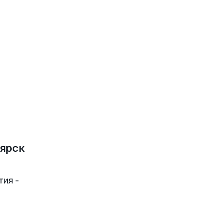
ярск
тия -