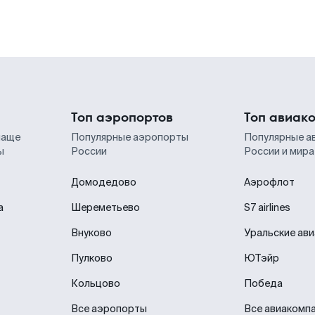
Топ аэропортов
Топ авиак
чаще
Популярные аэропорты
Популярные а
ы
России
России и мира
Домодедово
Аэрофлот
а
Шереметьево
S7 airlines
Внуково
Уральские ав
Пулково
ЮТэйр
Кольцово
Победа
Все аэропорты
Все авиакомп