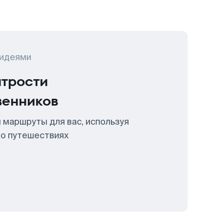
 идеями
итрости
венников
 маршруты для вас, используя
 о путешествиях