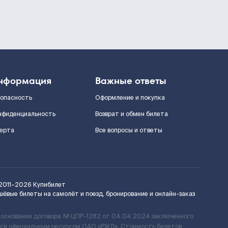
нформация
Важные ответы
зопасность
Оформление и покупка
нфиденциальность
Возврат и обмен билета
ерта
Все вопросы и ответы
2011–2026
Купибилет
шёвые билеты на самолёт и поезд, бронирование и онлайн-заказ
 основании договора № ЦПР-1282 от 04.04.2024 заключенного
ется официальным ресурсом ОАО «РЖД». Стоимость билетов