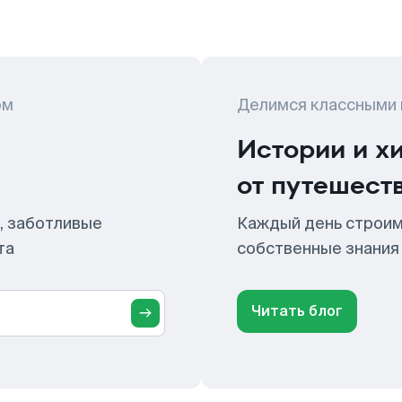
ом
Делимся классными
Истории и х
от путешест
, заботливые
Каждый день строим
та
собственные знания
Читать блог