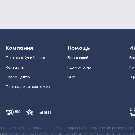
Компания
Помощь
И
Главное о Купибилете
База знаний
Бе
Контакты
Где мой билет
Ко
Пресс-центр
Блог
Оф
Партнерская программа
©
Де
ьзованием веб-системы ООО «РЖД – Цифровые пассажирские решения» на
кие решения» c АО «ФПК» № ФПК-22-316 от 27.12.2022 г. Сайт не явля