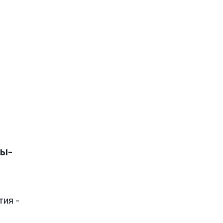
ы-
тия -