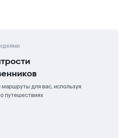
 идеями
итрости
венников
 маршруты для вас, используя
 о путешествиях