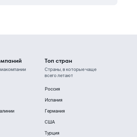
омпаний
Топ стран
виакомпании
Страны, в которые чаще
всего летают
Россия
Испания
иалинии
Германия
США
Турция