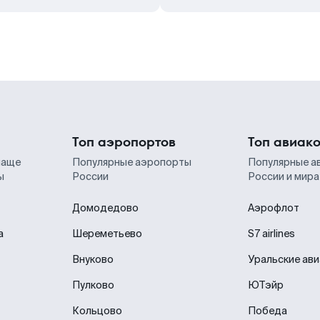
Топ аэропортов
Топ авиак
чаще
Популярные аэропорты
Популярные а
ы
России
России и мира
Домодедово
Аэрофлот
а
Шереметьево
S7 airlines
Внуково
Уральские ав
Пулково
ЮТэйр
Кольцово
Победа