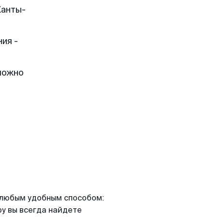
Ханты-
ия -
можно
я любым удобным способом:
ру вы всегда найдете