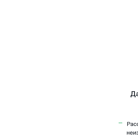
Д
Рас
неи