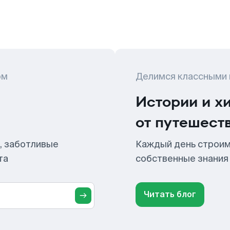
ом
Делимся классными
Истории и х
от путешест
, заботливые
Каждый день строим
та
собственные знания
Читать блог