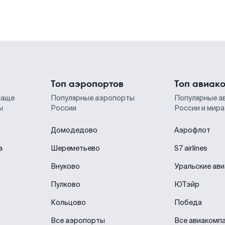
Топ аэропортов
Топ авиак
чаще
Популярные аэропорты
Популярные а
ы
России
России и мира
Домодедово
Аэрофлот
а
Шереметьево
S7 airlines
Внуково
Уральские ав
Пулково
ЮТэйр
Кольцово
Победа
Все аэропорты
Все авиакомп