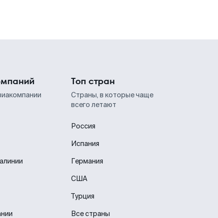
омпаний
Топ стран
виакомпании
Страны, в которые чаще
всего летают
Россия
Испания
иалинии
Германия
США
Турция
ании
Все страны