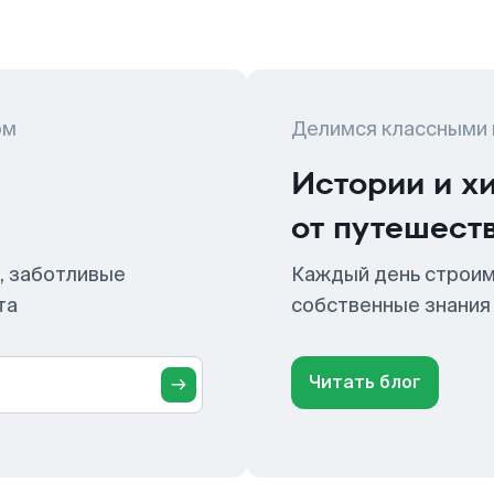
ом
Делимся классными
Истории и х
от путешест
, заботливые
Каждый день строим
та
собственные знания
Читать блог