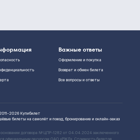
нформация
Важные ответы
зопасность
Оформление и покупка
нфиденциальность
Возврат и обмен билета
ерта
Все вопросы и ответы
2011–2026
Купибилет
шёвые билеты на самолёт и поезд, бронирование и онлайн-заказ
 основании договора № ЦПР-1282 от 04.04.2024 заключенного
ется официальным ресурсом ОАО «РЖД». Стоимость билетов