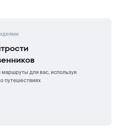
 идеями
итрости
венников
 маршруты для вас, используя
 о путешествиях