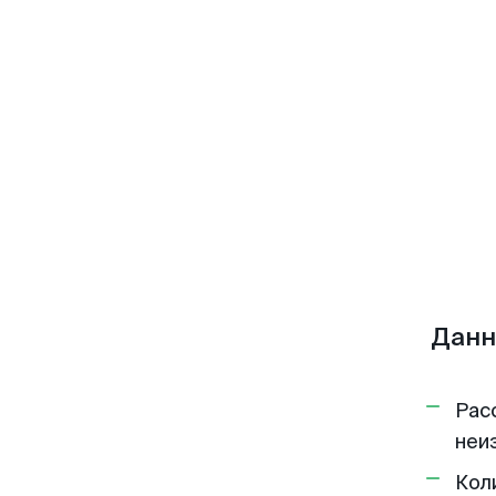
Данн
Рас
неи
Кол