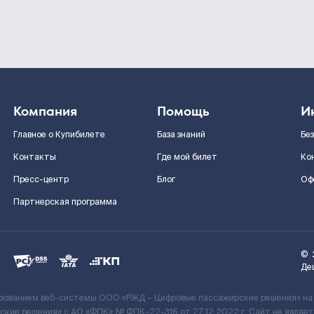
Компания
Помощь
И
Главное о Купибилете
База знаний
Бе
Контакты
Где мой билет
Ко
Пресс-центр
Блог
Оф
Партнерская программа
©
Де
ьзованием веб-системы ООО «РЖД – Цифровые пассажирские решения» на
кие решения» c АО «ФПК» № ФПК-22-316 от 27.12.2022 г. Сайт не явля