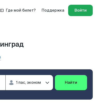
Где мой билет?
Поддержка
Войти
нинград
ы
Найти