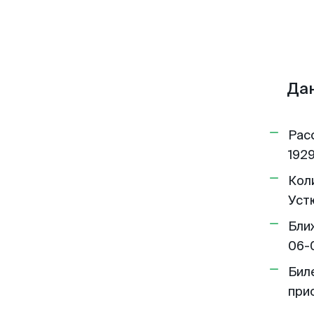
Дан
Рас
1929
Кол
Устю
Бли
06-
Бил
при