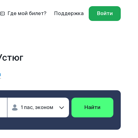
Где мой билет?
Поддержка
Войти
Устюг
ы
Найти