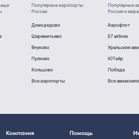
чаще
Популярные аэропорты
Популярные а
ы
России
России и мира
Домодедово
Аэрофлот
а
Шереметьево
S7 airlines
Внуково
Уральские ав
Пулково
ЮТэйр
Кольцово
Победа
Все аэропорты
Все авиакомп
Компания
Помощь
И