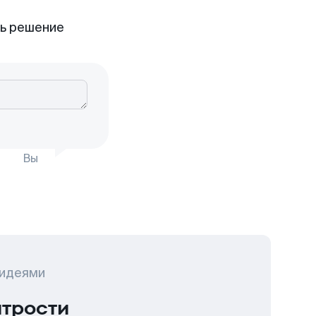
ть решение
Вы
 идеями
итрости