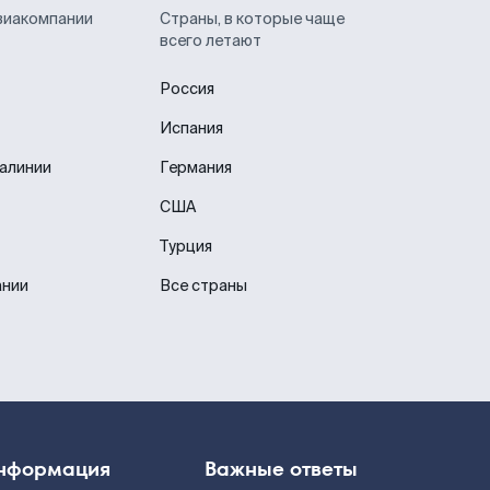
виакомпании
Страны, в которые чаще
всего летают
Россия
Испания
иалинии
Германия
США
Турция
ании
Все страны
нформация
Важные ответы