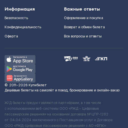
Информация
Важные ответы
Безопасность
Оформление и покупка
Конфиденциальность
Возврат и обмен билета
Оферта
Все вопросы и ответы
©
2011–2026
Купибилет
Дешёвые билеты на самолёт и поезд, бронирование и онлайн-заказ
Ж/Д билеты предоставляются партнёрами, в том числе
с использованием веб-системы ООО «РЖД – Цифровые
пассажирские решения» на основании договора № ЦПР-1282
от 04.04.2024 заключенного с Поставщиком услуг и Договора
ООО «РЖД-Цифровые пассажирские решения» c АО «ФПК»