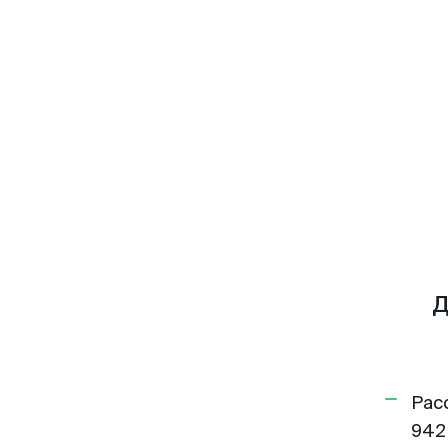
Д
Рас
942