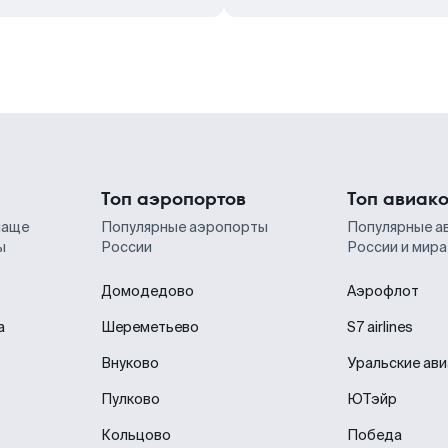
Топ аэропортов
Топ авиак
чаще
Популярные аэропорты
Популярные а
ы
России
России и мира
Домодедово
Аэрофлот
а
Шереметьево
S7 airlines
Внуково
Уральские ав
Пулково
ЮТэйр
Кольцово
Победа