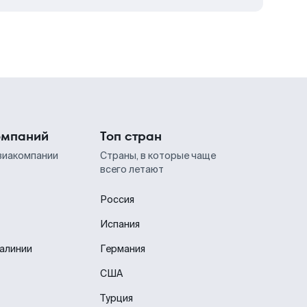
омпаний
Топ стран
виакомпании
Страны, в которые чаще
всего летают
Россия
Испания
иалинии
Германия
США
Турция