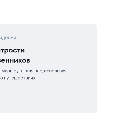
 идеями
итрости
венников
 маршруты для вас, используя
 о путешествиях