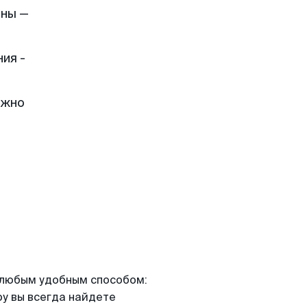
лны —
ия -
ожно
я любым удобным способом:
ру вы всегда найдете