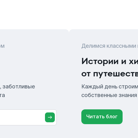
ом
Делимся классными
Истории и х
от путешест
, заботливые
Каждый день строим
та
собственные знания
Читать блог