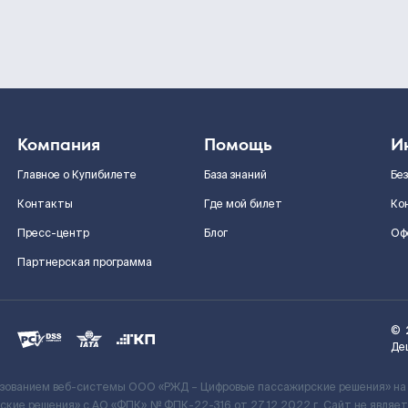
Компания
Помощь
И
Главное о Купибилете
База знаний
Бе
Контакты
Где мой билет
Ко
Пресс-центр
Блог
Оф
Партнерская программа
©
Де
ьзованием веб-системы ООО «РЖД – Цифровые пассажирские решения» на
кие решения» c АО «ФПК» № ФПК-22-316 от 27.12.2022 г. Сайт не явля