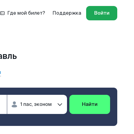
Где мой билет?
Поддержка
Войти
авль
ы
Найти