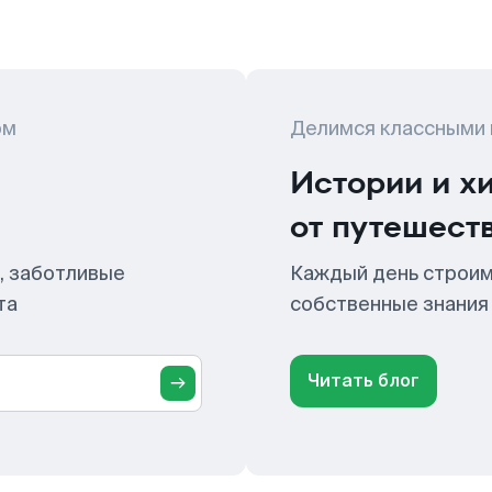
ом
Делимся классными
Истории и х
от путешест
, заботливые
Каждый день строим
та
собственные знания
Читать блог