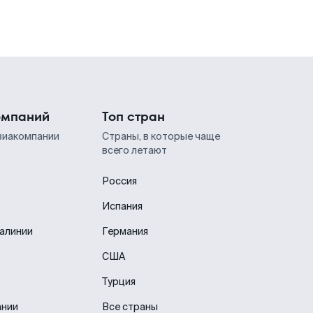
омпаний
Топ стран
виакомпании
Страны, в которые чаще
всего летают
Россия
Испания
иалинии
Германия
США
Турция
ании
Все страны