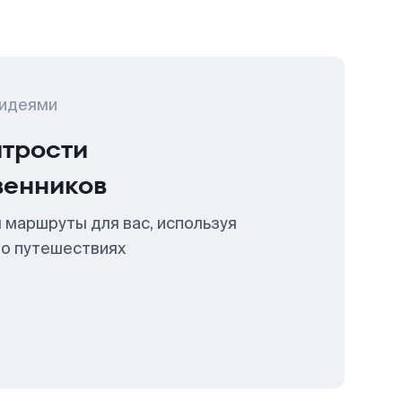
 идеями
итрости
венников
 маршруты для вас, используя
 о путешествиях