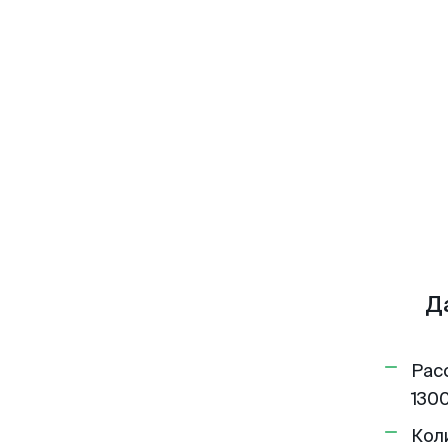
Д
Рас
1300
Кол