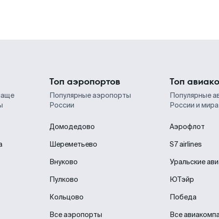
Топ аэропортов
Топ авиак
чаще
Популярные аэропорты
Популярные а
ы
России
России и мира
Домодедово
Аэрофлот
а
Шереметьево
S7 airlines
Внуково
Уральские ав
Пулково
ЮТэйр
Кольцово
Победа
Все аэропорты
Все авиакомп