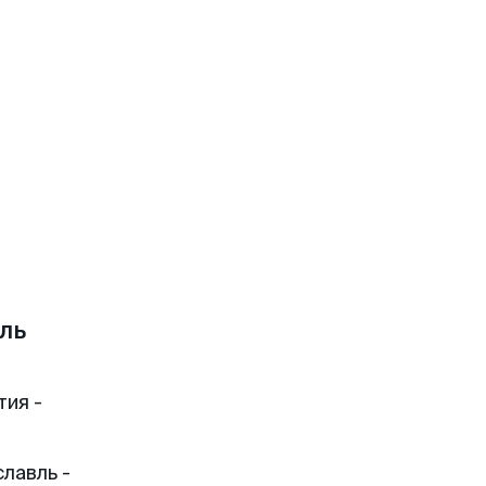
ль
тия -
лавль -