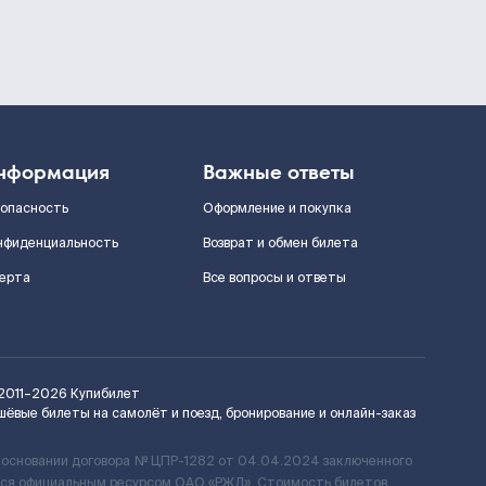
нформация
Важные ответы
зопасность
Оформление и покупка
нфиденциальность
Возврат и обмен билета
ерта
Все вопросы и ответы
2011–2026
Купибилет
шёвые билеты на самолёт и поезд, бронирование и онлайн-заказ
 основании договора № ЦПР-1282 от 04.04.2024 заключенного
ется официальным ресурсом ОАО «РЖД». Стоимость билетов