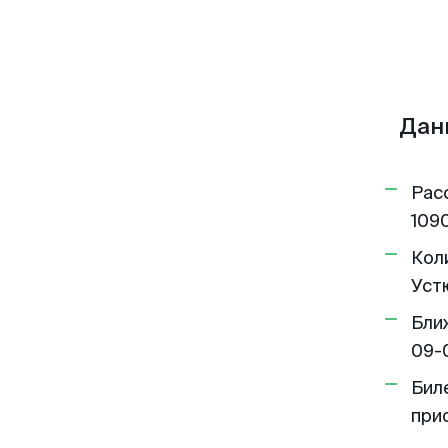
Дан
Рас
1090
Кол
Устю
Бли
09-
Бил
при