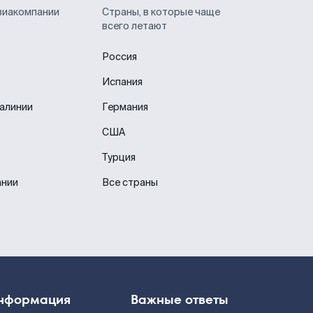
виакомпании
Страны, в которые чаще
всего летают
Россия
Испания
иалинии
Германия
США
Турция
ании
Все страны
нформация
Важные ответы