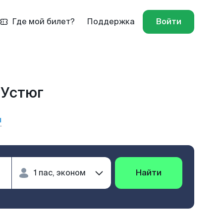
Где мой билет?
Поддержка
Войти
 Устюг
ы
Найти