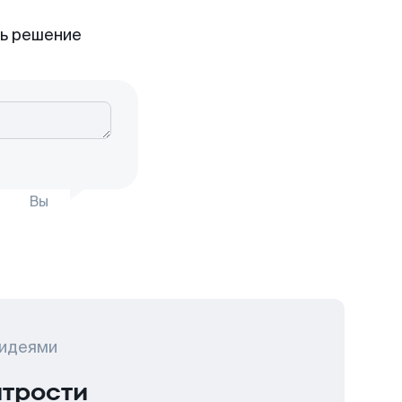
ть решение
Вы
 идеями
итрости