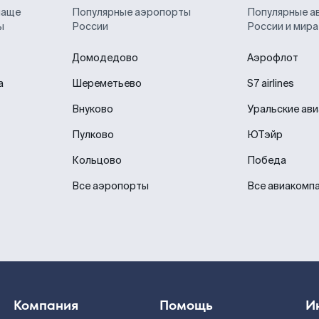
чаще
Популярные аэропорты
Популярные а
ы
России
России и мира
Домодедово
Аэрофлот
а
Шереметьево
S7 airlines
Внуково
Уральские ав
Пулково
ЮТэйр
Кольцово
Победа
Все аэропорты
Все авиакомп
Компания
Помощь
И