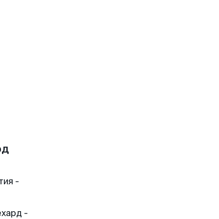
рд
тия -
хард -