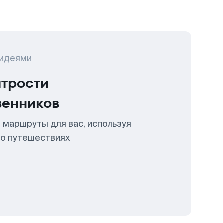
 идеями
итрости
венников
 маршруты для вас, используя
 о путешествиях