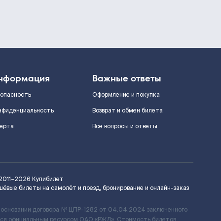
нформация
Важные ответы
зопасность
Оформление и покупка
нфиденциальность
Возврат и обмен билета
ерта
Все вопросы и ответы
2011–2026
Купибилет
шёвые билеты на самолёт и поезд, бронирование и онлайн-заказ
 основании договора № ЦПР-1282 от 04.04.2024 заключенного
ется официальным ресурсом ОАО «РЖД». Стоимость билетов