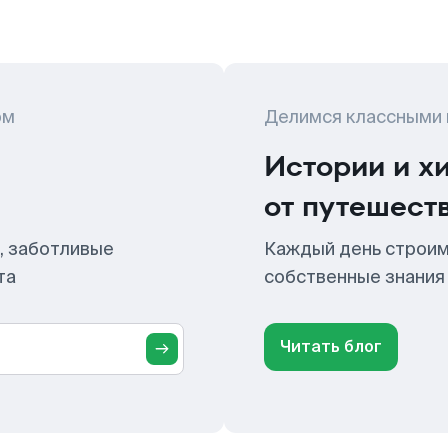
ом
Делимся классными
Истории и х
от путешест
, заботливые
Каждый день строим
та
собственные знания
Читать блог