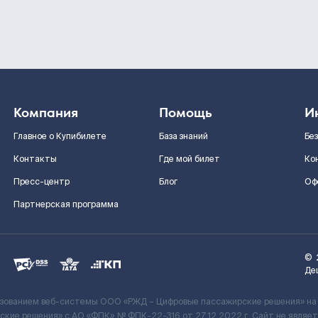
Компания
Помощь
И
Главное о Купибилете
База знаний
Бе
Контакты
Где мой билет
Ко
Пресс-центр
Блог
Оф
Партнерская программа
©
Де
ьзованием веб-системы ООО «РЖД – Цифровые пассажирские решения» на
кие решения» c АО «ФПК» № ФПК-22-316 от 27.12.2022 г. Сайт не явля