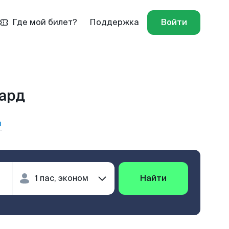
Где мой билет?
Поддержка
Войти
хард
ы
Найти