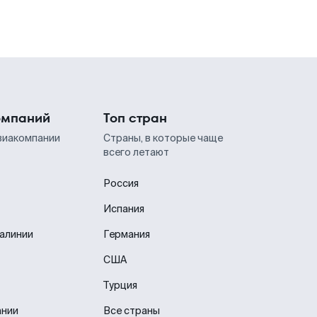
омпаний
Топ стран
виакомпании
Страны, в которые чаще
всего летают
Россия
Испания
иалинии
Германия
США
Турция
ании
Все страны