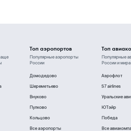
Топ аэропортов
Топ авиак
чаще
Популярные аэропорты
Популярные а
ы
России
России и мира
Домодедово
Аэрофлот
а
Шереметьево
S7 airlines
Внуково
Уральские ав
Пулково
ЮТэйр
Кольцово
Победа
Все аэропорты
Все авиакомп