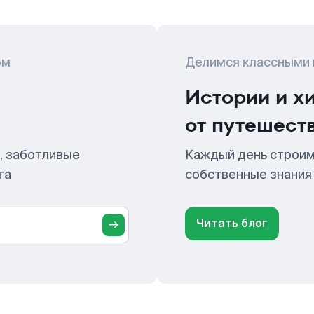
ом
Делимся классными
Истории и х
от путешест
, заботливые
Каждый день строим
та
собственные знания
Читать блог