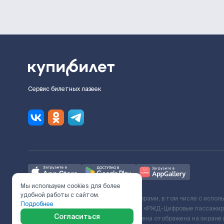
Сервис билетных лазеек
Мы используем cookies для более
удобной работы с сайтом.
Ж/Д билеты предоставляются партнёрами, в том числе с испол
Подробнее
с Поставщиком услуг и Договора ООО «РЖД-Цифровые пассажирс
Согласиться
включает сервисный сбор. Итоговая цена отображена на экране