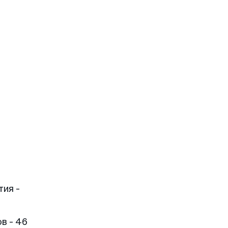
тия -
в - 46