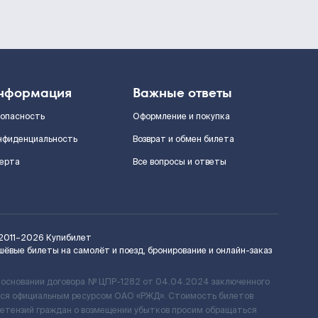
нформация
Важные ответы
зопасность
Оформление и покупка
нфиденциальность
Возврат и обмен билета
ерта
Все вопросы и ответы
2011–2026
Купибилет
шёвые билеты на самолёт и поезд, бронирование и онлайн-заказ
 основании договора № ЦПР-1282 от 04.04.2024 заключенного
ется официальным ресурсом ОАО «РЖД». Стоимость билетов
ретензий граждан о возмещении убытков просим обращаться