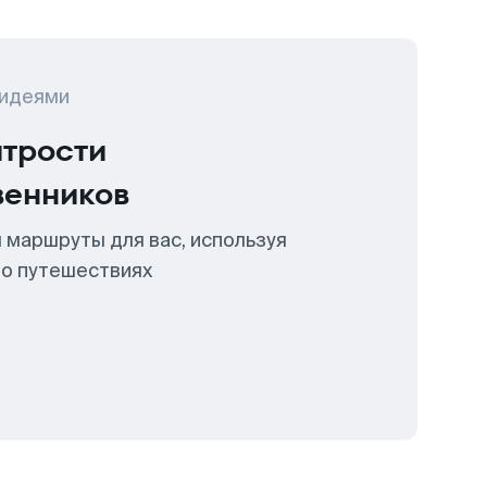
 идеями
итрости
венников
 маршруты для вас, используя
 о путешествиях