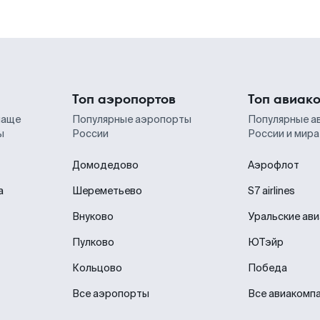
Топ аэропортов
Топ авиак
чаще
Популярные аэропорты
Популярные а
ы
России
России и мира
Домодедово
Аэрофлот
а
Шереметьево
S7 airlines
Внуково
Уральские ав
Пулково
ЮТэйр
Кольцово
Победа
Все аэропорты
Все авиакомп