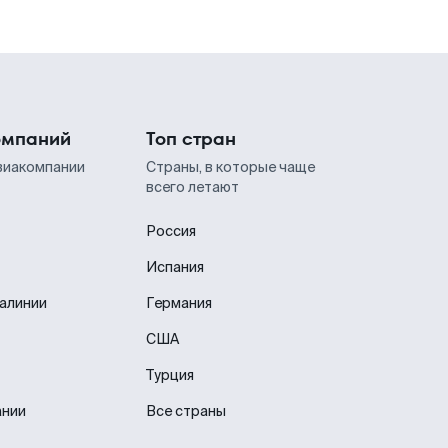
омпаний
Топ стран
виакомпании
Страны, в которые чаще
всего летают
Россия
Испания
иалинии
Германия
США
Турция
ании
Все страны