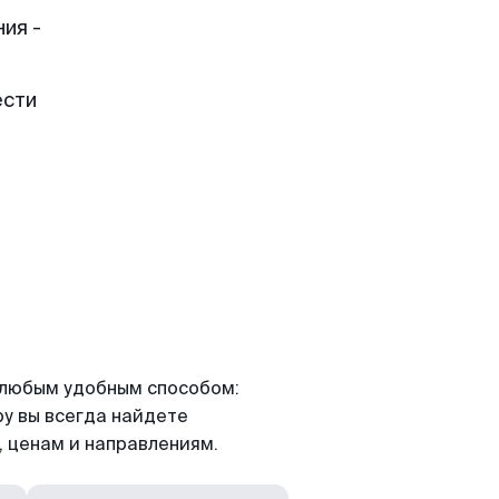
ия -
ести
я любым удобным способом:
ру вы всегда найдете
 ценам и направлениям.