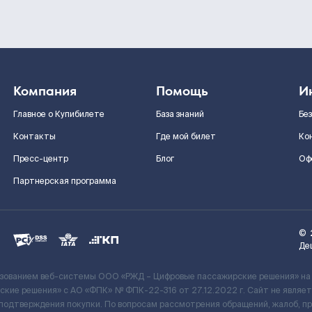
Компания
Помощь
И
Главное о Купибилете
База знаний
Бе
Контакты
Где мой билет
Ко
Пресс-центр
Блог
Оф
Партнерская программа
©
Де
ьзованием веб-системы ООО «РЖД – Цифровые пассажирские решения» на
кие решения» c АО «ФПК» № ФПК-22-316 от 27.12.2022 г. Сайт не явля
 подтверждения покупки. По вопросам рассмотрения обращений, жалоб, п