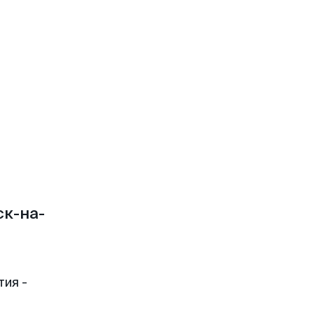
к-на-
тия -