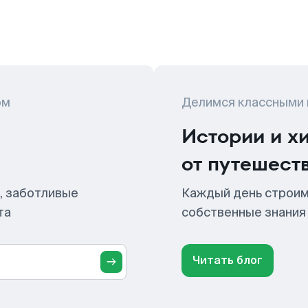
ом
Делимся классными
Истории и х
от путешест
, заботливые
Каждый день строим
та
собственные знания
Читать блог