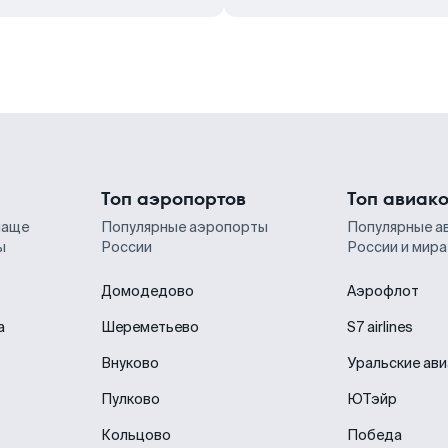
Топ аэропортов
Топ авиак
чаще
Популярные аэропорты
Популярные а
ы
России
России и мира
Домодедово
Аэрофлот
а
Шереметьево
S7 airlines
Внуково
Уральские ав
Пулково
ЮТэйр
Кольцово
Победа