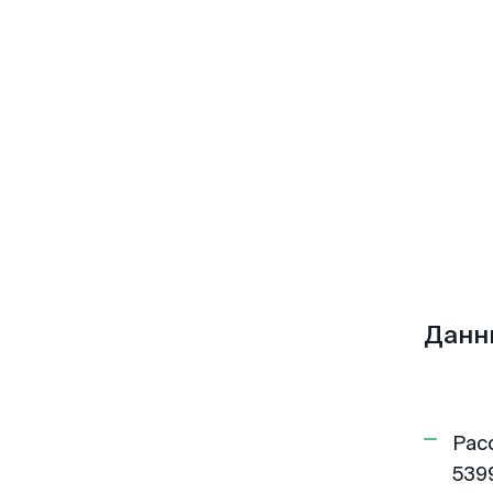
Данн
Рас
5399