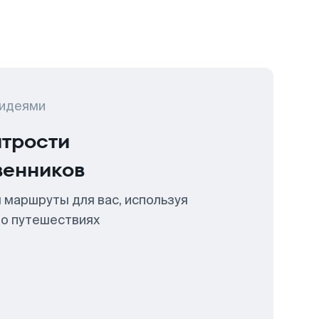
 идеями
итрости
венников
 маршруты для вас, используя
 о путешествиях