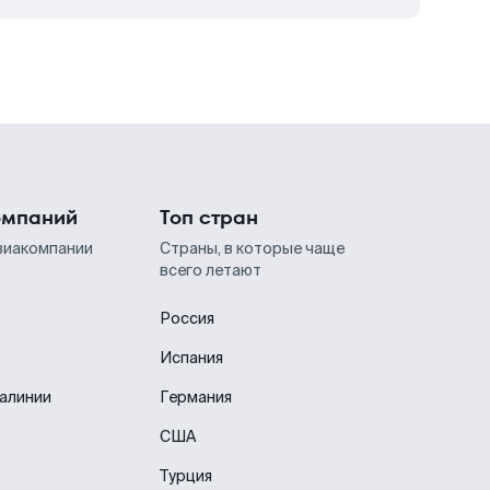
омпаний
Топ стран
виакомпании
Страны, в которые чаще
всего летают
Россия
Испания
иалинии
Германия
США
Турция