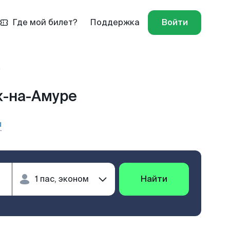
Где мой билет?
Поддержка
Войти
к-на-Амуре
ы
Найти