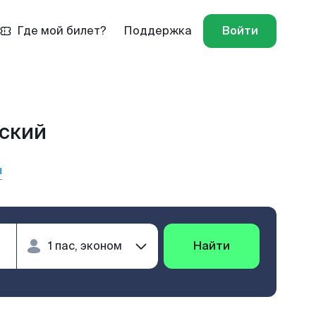
Где мой билет?
Поддержка
Войти
рский
ы
Найти