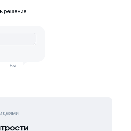
ть решение
Вы
 идеями
итрости