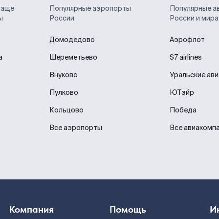
чаще
Популярные аэропорты
Популярные а
ы
России
России и мира
Домодедово
Аэрофлот
а
Шереметьево
S7 airlines
Внуково
Уральские ав
Пулково
ЮТэйр
Кольцово
Победа
Все аэропорты
Все авиакомп
Компания
Помощь
И