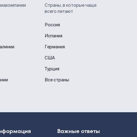
виакомпании
Страны, в которые чаще
всего летают
Россия
Испания
иалинии
Германия
США
Турция
ании
Все страны
нформация
Важные ответы