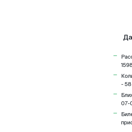
Да
Рас
1598
Кол
- 58
Бли
07-
Бил
при