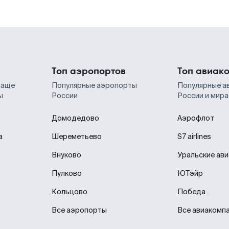
Топ аэропортов
Топ авиак
чаще
Популярные аэропорты
Популярные а
ы
России
России и мира
Домодедово
Аэрофлот
а
Шереметьево
S7 airlines
Внуково
Уральские ав
Пулково
ЮТэйр
Кольцово
Победа
Все аэропорты
Все авиакомп