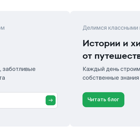
ом
Делимся классными
Истории и х
от путешест
, заботливые
Каждый день строим
та
собственные знания
Читать блог