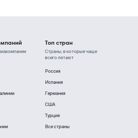
омпаний
Топ стран
виакомпании
Страны, в которые чаще
всего летают
Россия
Испания
иалинии
Германия
США
Турция
ании
Все страны