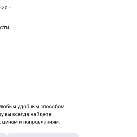
ия -
ести
я любым удобным способом:
ру вы всегда найдете
 ценам и направлениям.