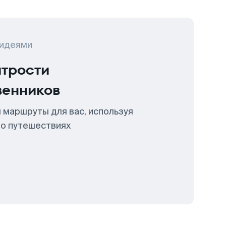
 идеями
итрости
венников
 маршруты для вас, используя
 о путешествиях