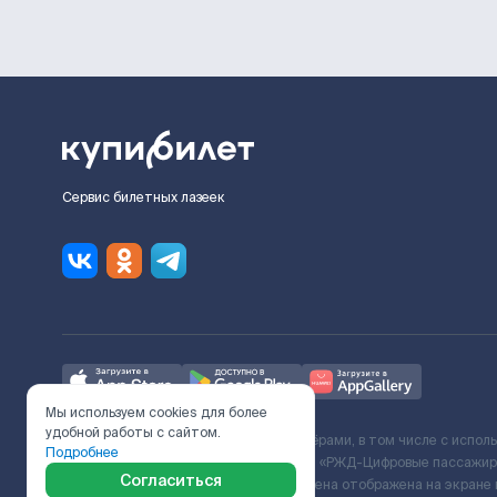
Сервис билетных лазеек
Мы используем cookies для более
удобной работы с сайтом.
Ж/Д билеты предоставляются партнёрами, в том числе с испол
Подробнее
с Поставщиком услуг и Договора ООО «РЖД-Цифровые пассажирс
Согласиться
включает сервисный сбор. Итоговая цена отображена на экране