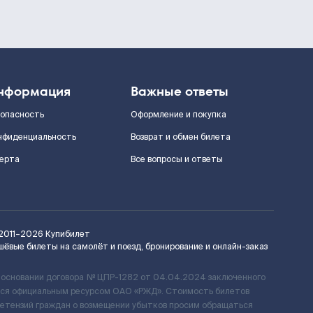
нформация
Важные ответы
зопасность
Оформление и покупка
нфиденциальность
Возврат и обмен билета
ерта
Все вопросы и ответы
2011–2026
Купибилет
шёвые билеты на самолёт и поезд, бронирование и онлайн-заказ
 основании договора № ЦПР-1282 от 04.04.2024 заключенного
ется официальным ресурсом ОАО «РЖД». Стоимость билетов
ретензий граждан о возмещении убытков просим обращаться