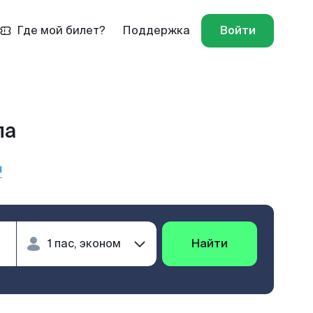
Где мой билет?
Поддержка
Войти
па
ы
Найти