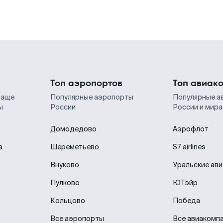
Топ аэропортов
Топ авиак
чаще
Популярные аэропорты
Популярные а
ы
России
России и мира
Домодедово
Аэрофлот
а
Шереметьево
S7 airlines
Внуково
Уральские ав
Пулково
ЮТэйр
Кольцово
Победа
Все аэропорты
Все авиакомп