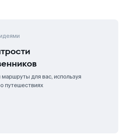
 идеями
итрости
венников
 маршруты для вас, используя
 о путешествиях