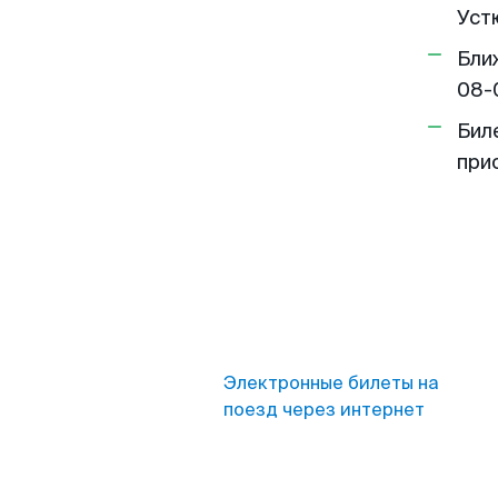
Устю
Бли
08-
Бил
при
Электронные билеты на
поезд через интернет