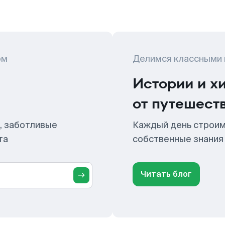
ом
Делимся классными
Истории и х
от путешест
, заботливые
Каждый день строим
та
собственные знания
Читать блог