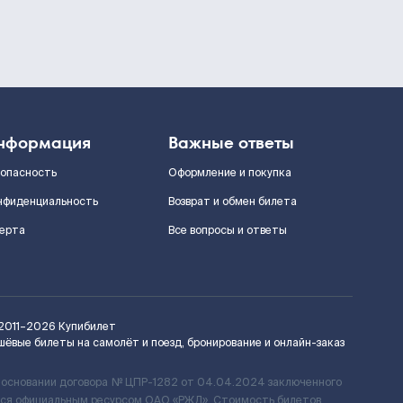
нформация
Важные ответы
зопасность
Оформление и покупка
нфиденциальность
Возврат и обмен билета
ерта
Все вопросы и ответы
2011–2026
Купибилет
шёвые билеты на самолёт и поезд, бронирование и онлайн-заказ
 основании договора № ЦПР-1282 от 04.04.2024 заключенного
ется официальным ресурсом ОАО «РЖД». Стоимость билетов