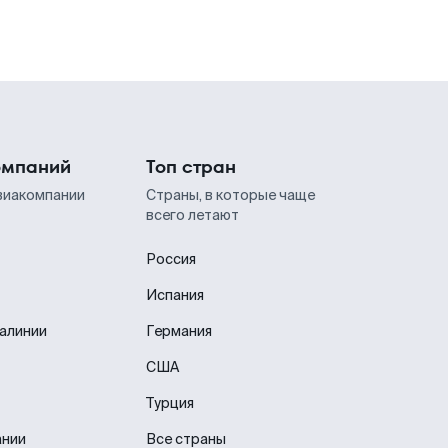
омпаний
Топ стран
виакомпании
Страны, в которые чаще
всего летают
Россия
Испания
иалинии
Германия
США
Турция
ании
Все страны