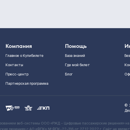
Компания
Помощь
И
Главное о Купибилете
База знаний
Бе
Контакты
Где мой билет
Ко
Пресс-центр
Блог
Оф
Партнерская программа
©
Де
ьзованием веб-системы ООО «РЖД – Цифровые пассажирские решения» на
кие решения» c АО «ФПК» № ФПК-22-316 от 27.12.2022 г. Сайт не явля