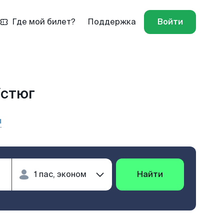
Где мой билет?
Поддержка
Войти
Устюг
ы
Найти